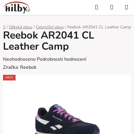
Přejít
Hledat
NÁKUP
na
KOŠÍK
obsah
Domů
/
Dětská obuv
/
Celoroční obuv
/
Reebok AR2041 CL Leather Camp
Reebok AR2041 CL
Leather Camp
Průměrné
Neohodnoceno
Podrobnosti hodnocení
hodnocení
Značka:
Reebok
produktu
AKCE
je
0,0
z
5
hvězdiček.