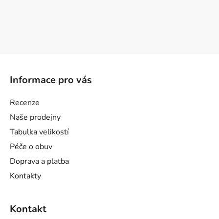
Z
á
Informace pro vás
p
a
Recenze
t
Naše prodejny
í
Tabulka velikostí
Péče o obuv
Doprava a platba
Kontakty
Kontakt