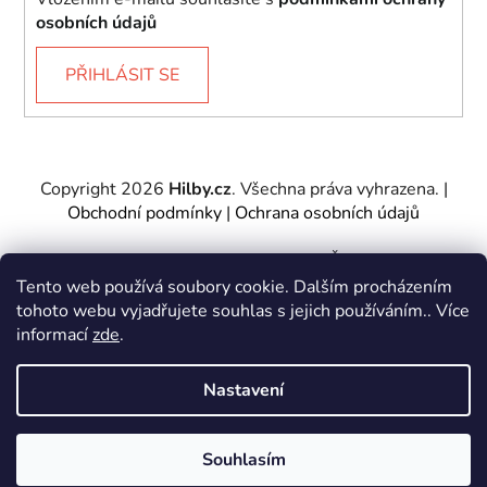
osobních údajů
PŘIHLÁSIT SE
Copyright 2026
Hilby.cz
. Všechna práva vyhrazena.
|
Obchodní podmínky
|
Ochrana osobních údajů
Provozovatel e-shopu: Hilby CZ s.r.o., IČ: 27467317, se
sídlem Soukenická 2082/7,11000 Praha 1 – Nové
Tento web používá soubory cookie. Dalším procházením
Město.
tohoto webu vyjadřujete souhlas s jejich používáním.. Více
Společnost je zapsána u Městského soudu v Praze -
informací
zde
.
oddíl C, vložka 197085.
Nastavení
Vytvořil Shoptet
&
PekneWeby
Souhlasím