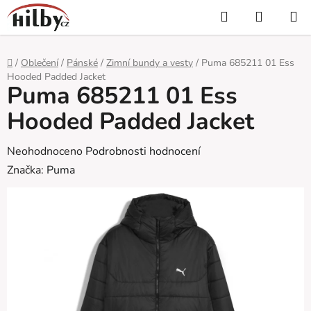
Přejít
Hledat
NÁKUP
na
KOŠÍK
obsah
Domů
/
Oblečení
/
Pánské
/
Zimní bundy a vesty
/
Puma 685211 01 Ess
Hooded Padded Jacket
Puma 685211 01 Ess
Hooded Padded Jacket
Průměrné
Neohodnoceno
Podrobnosti hodnocení
hodnocení
Značka:
Puma
produktu
je
0,0
z
5
hvězdiček.