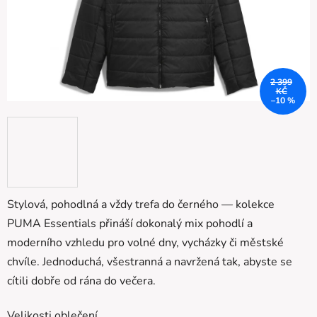
2 399
KČ
–10 %
Stylová, pohodlná a vždy trefa do černého — kolekce
PUMA Essentials přináší dokonalý mix pohodlí a
moderního vzhledu pro volné dny, vycházky či městské
chvíle. Jednoduchá, všestranná a navržená tak, abyste se
cítili dobře od rána do večera.
Velikosti oblečení