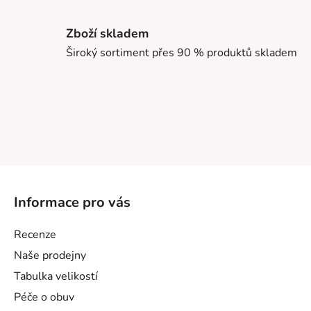
Zboží skladem
Široký sortiment přes 90 % produktů skladem
Z
á
Informace pro vás
p
a
Recenze
t
Naše prodejny
í
Tabulka velikostí
Péče o obuv