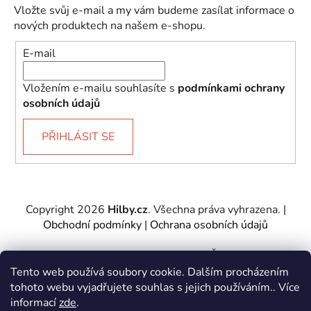
Vložte svůj e-mail a my vám budeme zasílat informace o
nových produktech na našem e-shopu.
E-mail
Vložením e-mailu souhlasíte s
podmínkami ochrany
osobních údajů
PŘIHLÁSIT SE
Copyright 2026
Hilby.cz
. Všechna práva vyhrazena.
|
Obchodní podmínky
|
Ochrana osobních údajů
Provozovatel e-shopu: Hilby CZ s.r.o., IČ: 27467317, se
sídlem Soukenická 2082/7,11000 Praha 1 – Nové
Tento web používá soubory cookie. Dalším procházením
Město.
tohoto webu vyjadřujete souhlas s jejich používáním.. Více
Společnost je zapsána u Městského soudu v Praze -
informací
zde
.