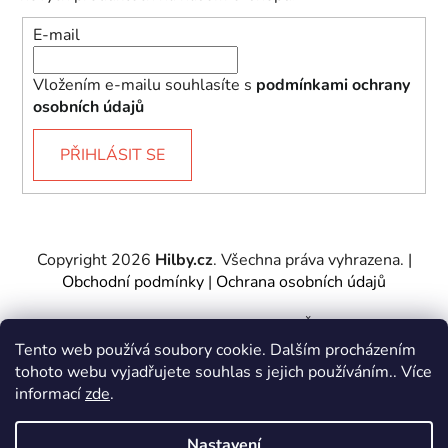
E-mail
Vložením e-mailu souhlasíte s
podmínkami ochrany
osobních údajů
PŘIHLÁSIT SE
Copyright 2026
Hilby.cz
. Všechna práva vyhrazena.
|
Obchodní podmínky
|
Ochrana osobních údajů
Provozovatel e-shopu: Hilby CZ s.r.o., IČ: 27467317, se
sídlem Soukenická 2082/7,11000 Praha 1 – Nové
Tento web používá soubory cookie. Dalším procházením
Město.
tohoto webu vyjadřujete souhlas s jejich používáním.. Více
Společnost je zapsána u Městského soudu v Praze -
informací
zde
.
oddíl C, vložka 197085.
Nastavení