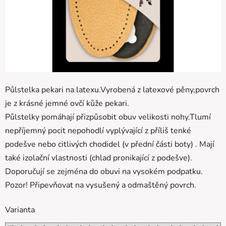
Půlstelka pekari na latexu.Vyrobená z latexové pěny,povrch
je z krásné jemné ovčí kůže pekari.
Půlstelky pomáhají přizpůsobit obuv velikosti nohy.Tlumí
nepříjemný pocit nepohodlí vyplývající z příliš tenké
podešve nebo citlivých chodidel (v přední části boty) . Mají
také izolační vlastnosti (chlad pronikající z podešve).
Doporučují se zejména do obuvi na vysokém podpatku.
Pozor! Připevňovat na vysušený a odmaštěný povrch.
Varianta