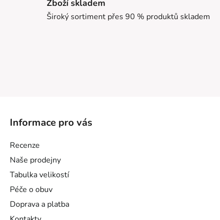
Zboží skladem
Široký sortiment přes 90 % produktů skladem
Z
á
Informace pro vás
p
a
Recenze
t
Naše prodejny
í
Tabulka velikostí
Péče o obuv
Doprava a platba
Kontakty