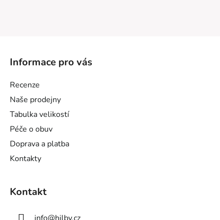
Z
á
Informace pro vás
p
a
Recenze
t
Naše prodejny
í
Tabulka velikostí
Péče o obuv
Doprava a platba
Kontakty
Kontakt
info
@
hilby.cz