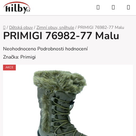
Přejít
Hledat
NÁKUP
na
KOŠÍK
obsah
Domů
/
Dětská obuv
/
Zimní obuv, sněhule
/
PRIMIGI 76982-77 Malu
PRIMIGI 76982-77 Malu
Průměrné
Neohodnoceno
Podrobnosti hodnocení
hodnocení
Značka:
Primigi
produktu
AKCE
je
0,0
z
5
hvězdiček.