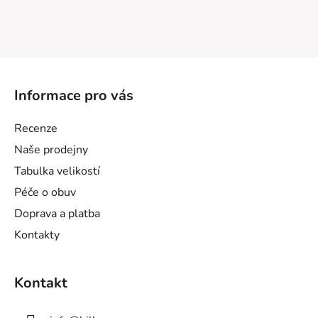
Z
á
Informace pro vás
p
a
Recenze
t
Naše prodejny
í
Tabulka velikostí
Péče o obuv
Doprava a platba
Kontakty
Kontakt