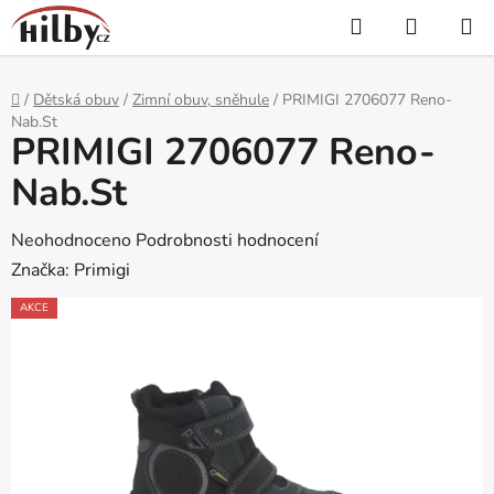
Přejít
Hledat
NÁKUP
na
KOŠÍK
obsah
Domů
/
Dětská obuv
/
Zimní obuv, sněhule
/
PRIMIGI 2706077 Reno-
Nab.St
PRIMIGI 2706077 Reno-
Nab.St
Průměrné
Neohodnoceno
Podrobnosti hodnocení
hodnocení
Značka:
Primigi
produktu
AKCE
je
0,0
z
5
hvězdiček.