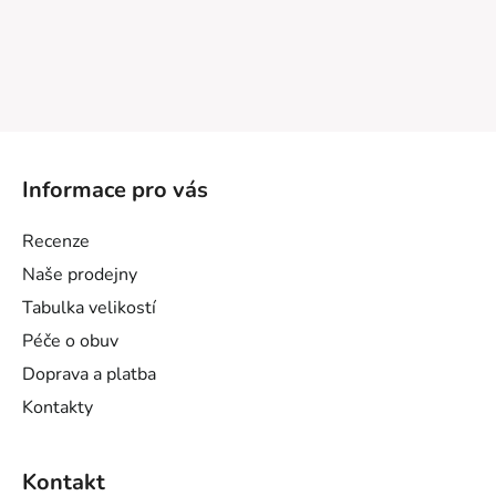
Z
á
Informace pro vás
p
a
Recenze
t
Naše prodejny
í
Tabulka velikostí
Péče o obuv
Doprava a platba
Kontakty
Kontakt