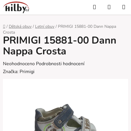
Přejít
Hledat
NÁKUP
na
KOŠÍK
obsah
Domů
/
Dětská obuv
/
Letní obuv
/
PRIMIGI 15881-00 Dann Nappa
Crosta
PRIMIGI 15881-00 Dann
Nappa Crosta
Průměrné
Neohodnoceno
Podrobnosti hodnocení
hodnocení
Značka:
Primigi
produktu
je
0,0
z
5
hvězdiček.