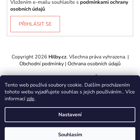
Vložením e-mailu souhlasíte s
podmínkami ochrany
osobních údajů
PŘIHLÁSIT SE
Copyright 2026
Hilby.cz
. Všechna práva vyhrazena.
|
Obchodní podmínky
|
Ochrana osobních údajů
Provozovatel e-shopu: Hilby CZ s.r.o., IČ: 27467317, se
sídlem Soukenická 2082/7,11000 Praha 1 – Nové
Tento web používá soubory cookie. Dalším procházením
Město.
tohoto webu vyjadřujete souhlas s jejich používáním.. Více
Společnost je zapsána u Městského soudu v Praze -
informací
zde
.
oddíl C, vložka 197085.
Nastavení
Vytvořil Shoptet
&
PekneWeby
Souhlasím