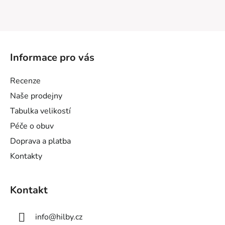
Z
á
Informace pro vás
p
a
Recenze
t
Naše prodejny
í
Tabulka velikostí
Péče o obuv
Doprava a platba
Kontakty
Kontakt
info
@
hilby.cz