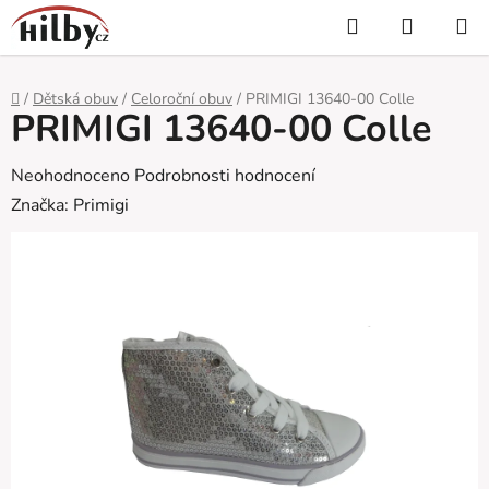
Přejít
Hledat
NÁKUP
na
KOŠÍK
obsah
Domů
/
Dětská obuv
/
Celoroční obuv
/
PRIMIGI 13640-00 Colle
PRIMIGI 13640-00 Colle
Průměrné
Neohodnoceno
Podrobnosti hodnocení
hodnocení
Značka:
Primigi
produktu
je
0,0
z
5
hvězdiček.