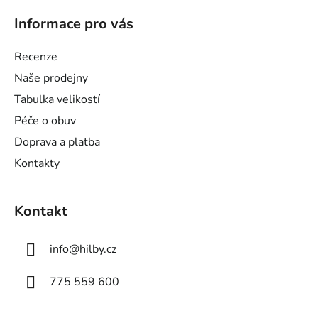
á
Informace pro vás
p
a
Recenze
t
Naše prodejny
í
Tabulka velikostí
Péče o obuv
Doprava a platba
Kontakty
Kontakt
info
@
hilby.cz
775 559 600