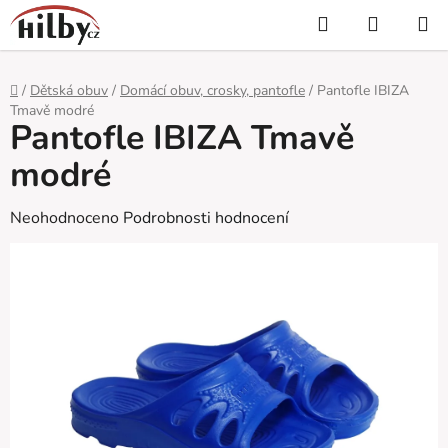
Přejít
Hledat
NÁKUP
na
KOŠÍK
obsah
Domů
/
Dětská obuv
/
Domácí obuv, crosky, pantofle
/
Pantofle IBIZA
Tmavě modré
Pantofle IBIZA Tmavě
modré
Průměrné
Neohodnoceno
Podrobnosti hodnocení
hodnocení
produktu
je
0,0
z
5
hvězdiček.