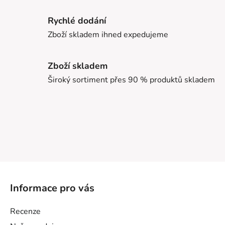
Rychlé dodání
Zboží skladem ihned expedujeme
Zboží skladem
Široký sortiment přes 90 % produktů skladem
Z
á
Informace pro vás
p
a
Recenze
t