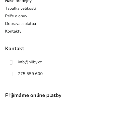
Naše prodejny
í
Tabulka velikostí
Péče o obuv
Doprava a platba
Kontakty
Kontakt
info
@
hilby.cz
775 559 600
Přijímáme online platby