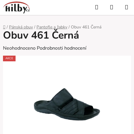
Přejít
Hledat
NÁKUP
na
KOŠÍK
obsah
Domů
/
Pánská obuv
/
Pantofle a žabky
/
Obuv 461 Černá
Obuv 461 Černá
Průměrné
Neohodnoceno
Podrobnosti hodnocení
hodnocení
AKCE
produktu
je
0,0
z
5
hvězdiček.