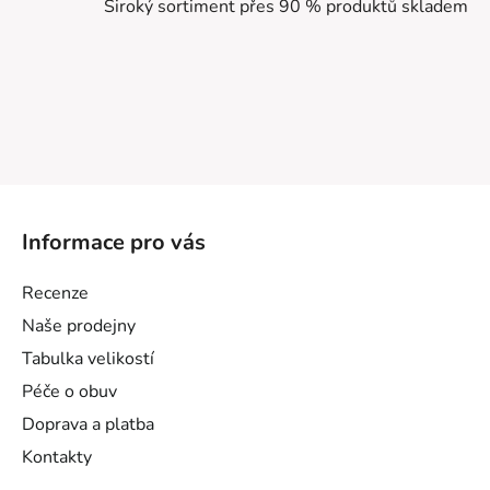
Široký sortiment přes 90 % produktů skladem
Z
á
Informace pro vás
p
a
Recenze
t
Naše prodejny
í
Tabulka velikostí
Péče o obuv
Doprava a platba
Kontakty