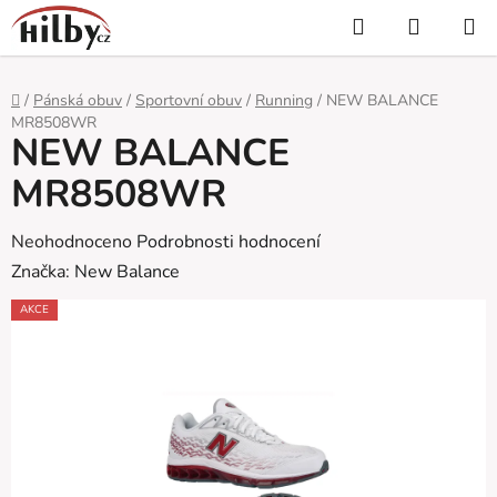
Přejít
Hledat
NÁKUP
na
KOŠÍK
obsah
Domů
/
Pánská obuv
/
Sportovní obuv
/
Running
/
NEW BALANCE
MR8508WR
NEW BALANCE
MR8508WR
Průměrné
Neohodnoceno
Podrobnosti hodnocení
hodnocení
Značka:
New Balance
produktu
AKCE
je
0,0
z
5
hvězdiček.