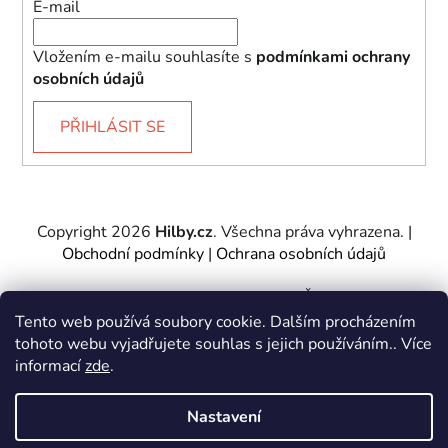
E-mail
Vložením e-mailu souhlasíte s
podmínkami ochrany
osobních údajů
PŘIHLÁSIT SE
Copyright 2026
Hilby.cz
. Všechna práva vyhrazena.
|
Obchodní podmínky
|
Ochrana osobních údajů
Provozovatel e-shopu: Hilby CZ s.r.o., IČ: 27467317, se
sídlem Soukenická 2082/7,11000 Praha 1 – Nové
Tento web používá soubory cookie. Dalším procházením
Město.
tohoto webu vyjadřujete souhlas s jejich používáním.. Více
Společnost je zapsána u Městského soudu v Praze -
informací
zde
.
oddíl C, vložka 197085.
Nastavení
Vytvořil Shoptet
&
PekneWeby