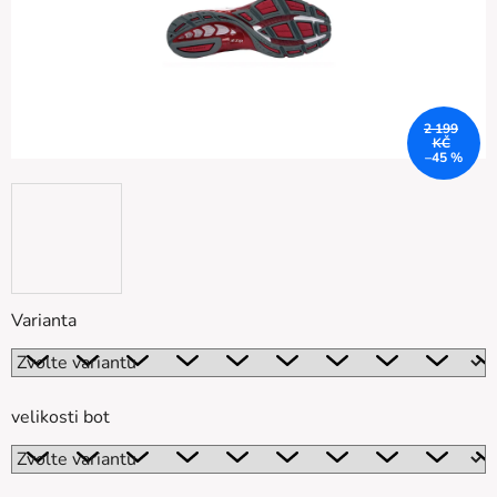
2 199
KČ
–45 %
Varianta
velikosti bot