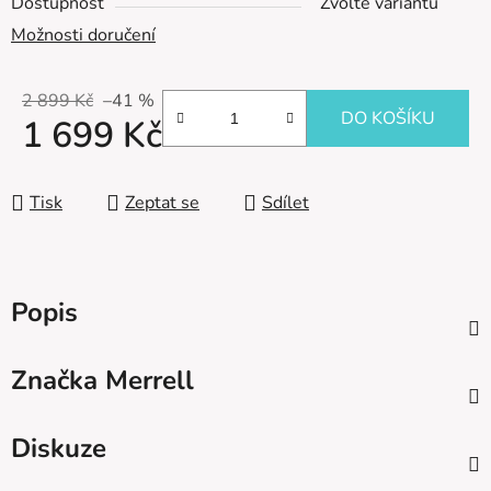
Dostupnost
Zvolte variantu
Možnosti doručení
2 899 Kč
–41 %
DO KOŠÍKU
1 699 Kč
Měrná cena:
Tisk
Zeptat se
Sdílet
Popis
Značka
Merrell
Diskuze