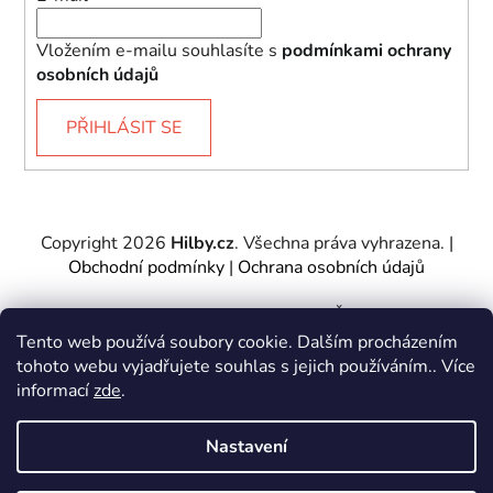
Vložením e-mailu souhlasíte s
podmínkami ochrany
osobních údajů
PŘIHLÁSIT SE
Copyright 2026
Hilby.cz
. Všechna práva vyhrazena.
|
Obchodní podmínky
|
Ochrana osobních údajů
Provozovatel e-shopu: Hilby CZ s.r.o., IČ: 27467317, se
sídlem Soukenická 2082/7,11000 Praha 1 – Nové
Tento web používá soubory cookie. Dalším procházením
Město.
tohoto webu vyjadřujete souhlas s jejich používáním.. Více
Společnost je zapsána u Městského soudu v Praze -
informací
zde
.
oddíl C, vložka 197085.
Nastavení
Vytvořil Shoptet
&
PekneWeby