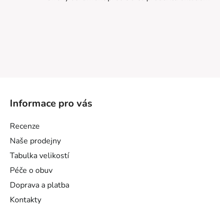
Z
á
Informace pro vás
p
a
Recenze
t
Naše prodejny
í
Tabulka velikostí
Péče o obuv
Doprava a platba
Kontakty