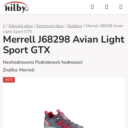
Přejít
Hledat
NÁKUP
na
KOŠÍK
obsah
Domů
/
Dámská obuv
/
Sportovní obuv
/
Outdoor
/
Merrell J68298 Avian
Light Sport GTX
Merrell J68298 Avian Light
Sport GTX
Průměrné
Neohodnoceno
Podrobnosti hodnocení
hodnocení
Značka:
Merrell
produktu
AKCE
je
0,0
z
5
hvězdiček.