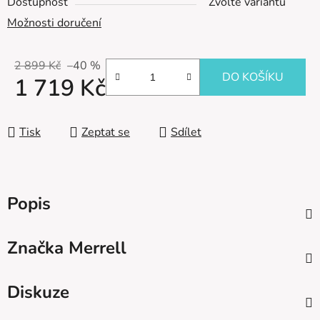
Dostupnost
Zvolte variantu
Možnosti doručení
2 899 Kč
–40 %
DO KOŠÍKU
1 719 Kč
Měrná cena:
Tisk
Zeptat se
Sdílet
Popis
Značka
Merrell
Diskuze