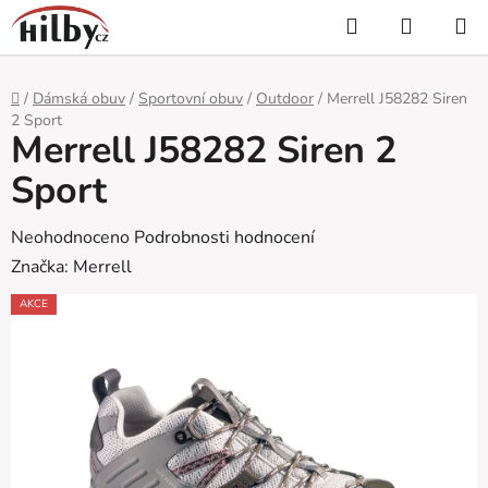
Přejít
Hledat
NÁKUP
na
KOŠÍK
obsah
Domů
/
Dámská obuv
/
Sportovní obuv
/
Outdoor
/
Merrell J58282 Siren
2 Sport
Merrell J58282 Siren 2
Sport
Průměrné
Neohodnoceno
Podrobnosti hodnocení
hodnocení
Značka:
Merrell
produktu
AKCE
je
0,0
z
5
hvězdiček.