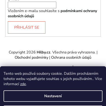
Vložením e-mailu souhlasíte s
podmínkami ochrany
osobních údajů
PŘIHLÁSIT SE
Copyright 2026
Hilby.cz
. Všechna práva vyhrazena.
|
Obchodní podmínky
|
Ochrana osobních údajů
Provozovatel e-shopu: Hilby CZ s.r.o., IČ: 27467317, se
sídlem Soukenická 2082/7,11000 Praha 1 – Nové
Tento web používá soubory cookie. Dalším procházením
Město.
tohoto webu vyjadřujete souhlas s jejich používáním.. Více
Společnost je zapsána u Městského soudu v Praze -
informací
zde
.
oddíl C, vložka 197085.
Nastavení
Vytvořil Shoptet
&
PekneWeby