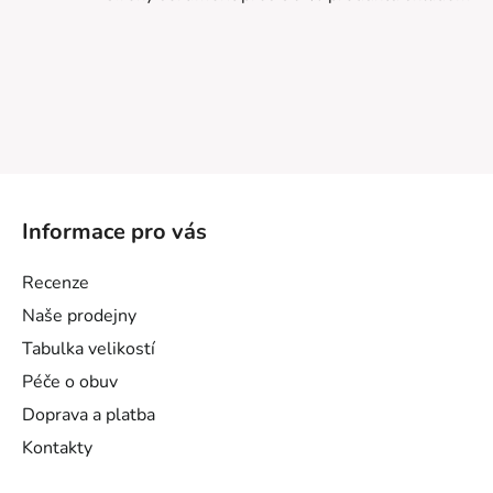
Z
á
Informace pro vás
p
a
Recenze
t
Naše prodejny
í
Tabulka velikostí
Péče o obuv
Doprava a platba
Kontakty