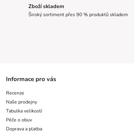
Zboží skladem
Široký sortiment přes 90 % produktů skladem
Z
á
Informace pro vás
p
a
Recenze
t
Naše prodejny
í
Tabulka velikostí
Péče o obuv
Doprava a platba