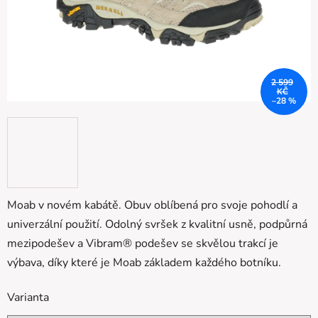
2 599
KČ
–28 %
Moab v novém kabátě. Obuv oblíbená pro svoje pohodlí a
univerzální použití. Odolný svršek z kvalitní usně, podpůrná
mezipodešev a Vibram® podešev se skvělou trakcí je
výbava, díky které je Moab základem každého botníku.
Varianta