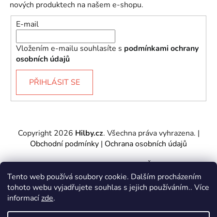
nových produktech na našem e-shopu.
E-mail
Vložením e-mailu souhlasíte s
podmínkami ochrany
osobních údajů
PŘIHLÁSIT SE
Copyright 2026
Hilby.cz
. Všechna práva vyhrazena.
|
Obchodní podmínky
|
Ochrana osobních údajů
Provozovatel e-shopu: Hilby CZ s.r.o., IČ: 27467317, se
sídlem Soukenická 2082/7,11000 Praha 1 – Nové
Tento web používá soubory cookie. Dalším procházením
Město.
tohoto webu vyjadřujete souhlas s jejich používáním.. Více
Společnost je zapsána u Městského soudu v Praze -
informací
zde
.
oddíl C, vložka 197085.