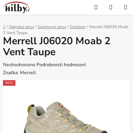
Přejít
Hledat
NÁKUP
na
KOŠÍK
obsah
Domů
/
Dámská obuv
/
Sportovní obuv
/
Outdoor
/
Merrell J06020 Moab
2 Vent Taupe
Merrell J06020 Moab 2
Vent Taupe
Průměrné
Neohodnoceno
Podrobnosti hodnocení
hodnocení
Značka:
Merrell
produktu
AKCE
je
0,0
z
5
hvězdiček.