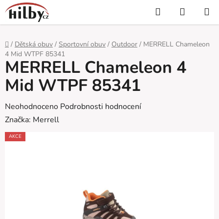
Přejít
Hledat
NÁKUP
na
KOŠÍK
obsah
Domů
/
Dětská obuv
/
Sportovní obuv
/
Outdoor
/
MERRELL Chameleon
4 Mid WTPF 85341
MERRELL Chameleon 4
Mid WTPF 85341
Průměrné
Neohodnoceno
Podrobnosti hodnocení
hodnocení
Značka:
Merrell
produktu
AKCE
je
0,0
z
5
hvězdiček.