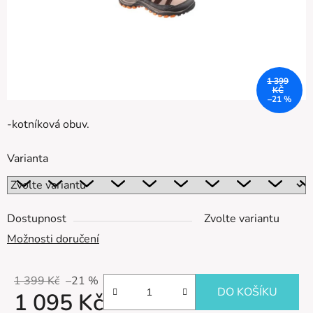
1 399
KČ
–21 %
-kotníková obuv.
Varianta
Dostupnost
Zvolte variantu
Možnosti doručení
1 399 Kč
–21 %
DO KOŠÍKU
1 095 Kč