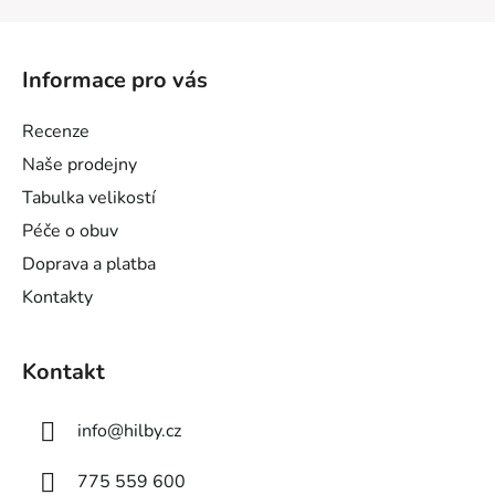
Z
á
Informace pro vás
p
a
Recenze
t
Naše prodejny
í
Tabulka velikostí
Péče o obuv
Doprava a platba
Kontakty
Kontakt
info
@
hilby.cz
775 559 600