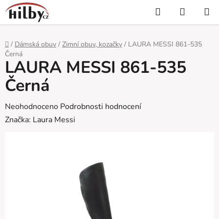
Přejít
Hledat
NÁKUP
na
KOŠÍK
obsah
Domů
/
Dámská obuv
/
Zimní obuv, kozačky
/
LAURA MESSI 861-535
Černá
LAURA MESSI 861-535
Černá
Průměrné
Neohodnoceno
Podrobnosti hodnocení
hodnocení
Značka:
Laura Messi
produktu
je
0,0
z
5
hvězdiček.