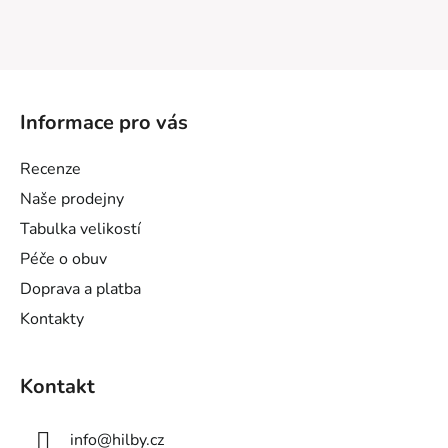
Z
á
Informace pro vás
p
a
Recenze
t
Naše prodejny
í
Tabulka velikostí
Péče o obuv
Doprava a platba
Kontakty
Kontakt
info
@
hilby.cz