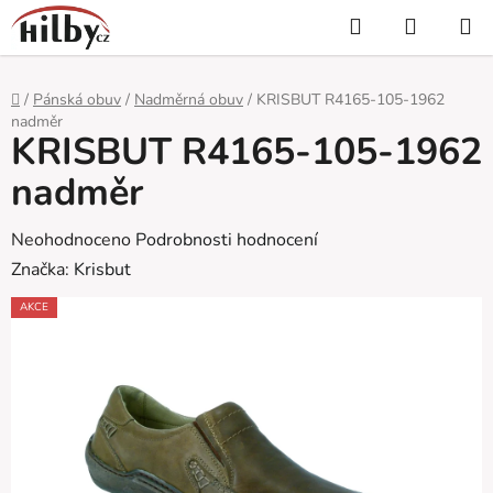
Přejít
Hledat
NÁKUP
na
KOŠÍK
obsah
Domů
/
Pánská obuv
/
Nadměrná obuv
/
KRISBUT R4165-105-1962
nadměr
KRISBUT R4165-105-1962
nadměr
Průměrné
Neohodnoceno
Podrobnosti hodnocení
hodnocení
Značka:
Krisbut
produktu
AKCE
je
0,0
z
5
hvězdiček.