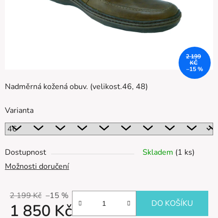
2 199
KČ
–15 %
Nadměrná kožená obuv. (velikost.46, 48)
Varianta
Dostupnost
Skladem
(1 ks)
Možnosti doručení
2 199 Kč
–15 %
DO KOŠÍKU
1 850 Kč