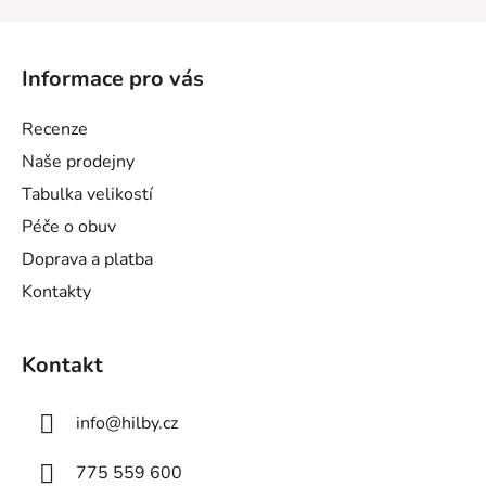
Z
á
Informace pro vás
p
a
Recenze
t
Naše prodejny
í
Tabulka velikostí
Péče o obuv
Doprava a platba
Kontakty
Kontakt
info
@
hilby.cz
775 559 600