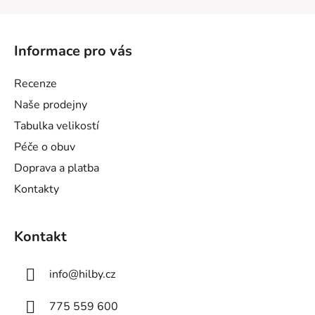
Z
á
Informace pro vás
p
a
Recenze
t
Naše prodejny
í
Tabulka velikostí
Péče o obuv
Doprava a platba
Kontakty
Kontakt
info
@
hilby.cz
775 559 600