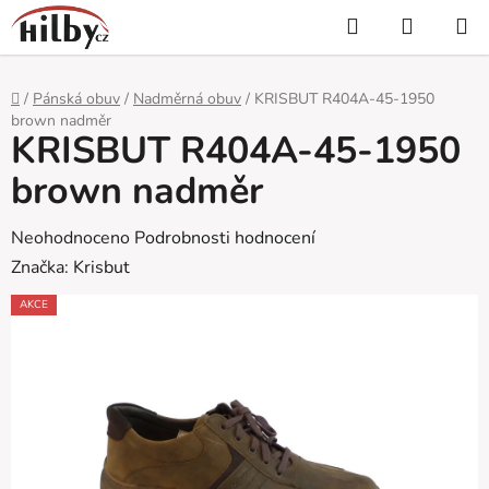
Přejít
Hledat
NÁKUP
na
KOŠÍK
obsah
Domů
/
Pánská obuv
/
Nadměrná obuv
/
KRISBUT R404A-45-1950
brown nadměr
KRISBUT R404A-45-1950
brown nadměr
Průměrné
Neohodnoceno
Podrobnosti hodnocení
hodnocení
Značka:
Krisbut
produktu
AKCE
je
0,0
z
5
hvězdiček.