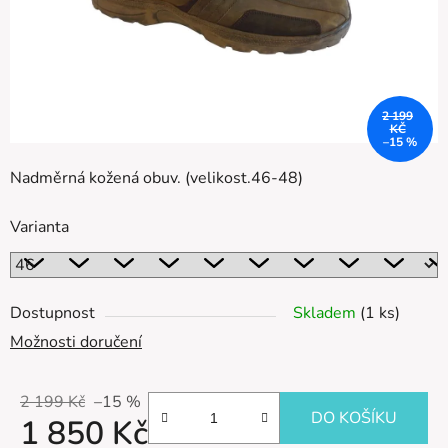
2 199
KČ
–15 %
Nadměrná kožená obuv. (velikost.46-48)
Varianta
Dostupnost
Skladem
(1 ks)
Možnosti doručení
2 199 Kč
–15 %
DO KOŠÍKU
1 850 Kč