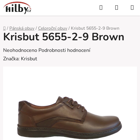
Přejít
Hledat
NÁKUP
na
KOŠÍK
obsah
Domů
/
Pánská obuv
/
Celoroční obuv
/
Krisbut 5655-2-9 Brown
Krisbut 5655-2-9 Brown
Průměrné
Neohodnoceno
Podrobnosti hodnocení
hodnocení
Značka:
Krisbut
produktu
je
0,0
z
5
hvězdiček.