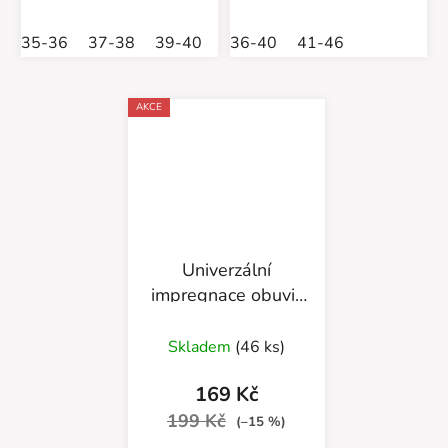
35-36
37-38
39-40
41-42
36-40
43-44
41-46
45
AKCE
Univerzální
impregnace obuvi-
Antiacqua Premium
55/58/250ML
Skladem
(46 ks)
neutrální
169 Kč
199 Kč
(–15 %)