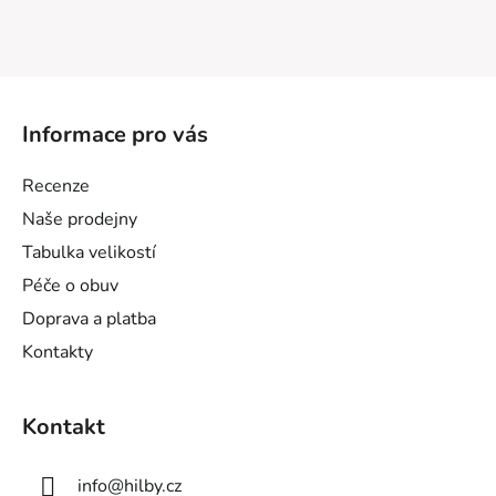
Z
á
Informace pro vás
p
a
Recenze
t
Naše prodejny
í
Tabulka velikostí
Péče o obuv
Doprava a platba
Kontakty
Kontakt
info
@
hilby.cz