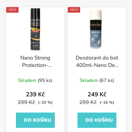
AKCE
AKCE
Nano Strong
Deodorant do bot
Protection-
400ml-Nano Deo
Impregnace na kůži
Silver-55/54/400
Průměrné
400ml-
Skladem
(95 ks)
Skladem
(67 ks)
hodnocení
55/583/400/v2
produktu
239 Kč
249 Kč
je
299 Kč
299 Kč
(–20 %)
(–16 %)
5,0
z
DO KOŠÍKU
DO KOŠÍKU
5
hvězdiček.