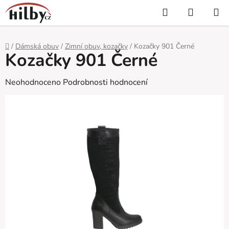
Přejít
Hledat
NÁKUP
na
KOŠÍK
obsah
Domů
/
Dámská obuv
/
Zimní obuv, kozačky
/
Kozačky 901 Černé
Kozačky 901 Černé
Průměrné
Neohodnoceno
Podrobnosti hodnocení
hodnocení
produktu
je
0,0
z
5
hvězdiček.