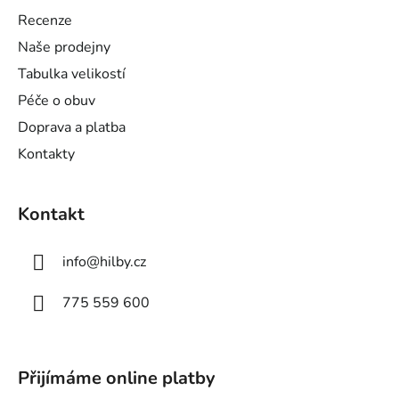
a
Recenze
t
Naše prodejny
í
Tabulka velikostí
Péče o obuv
Doprava a platba
Kontakty
Kontakt
info
@
hilby.cz
775 559 600
Přijímáme online platby