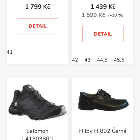
1 799 Kč
1 439 Kč
1 599 Kč
(–10 %)
DETAIL
DETAIL
41
42
43
44,5
45,5
Salomon
Hilby H 802 Černá
L41303800