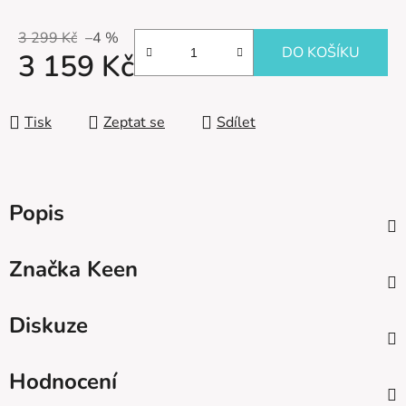
3 299 Kč
–4 %
DO KOŠÍKU
3 159 Kč
Měrná cena:
Tisk
Zeptat se
Sdílet
Popis
Značka
Keen
Diskuze
Hodnocení