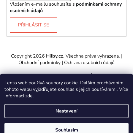
Vložením e-mailu souhlasíte s
podmínkami ochrany
osobních údajů
PŘIHLÁSIT SE
Copyright 2026
Hilby.cz
. Všechna práva vyhrazena.
|
Obchodní podmínky
|
Ochrana osobních údajů
Provozovatel e-shopu: Hilby CZ s.r.o., IČ: 27467317, se
sídlem Soukenická 2082/7,11000 Praha 1 – Nové
Tento web používá soubory cookie. Dalším procházením
Město.
tohoto webu vyjadřujete souhlas s jejich používáním.. Více
Společnost je zapsána u Městského soudu v Praze -
informací
zde
.
oddíl C, vložka 197085.
Nastavení
Vytvořil Shoptet
&
PekneWeby
Souhlasím