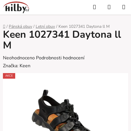
Přejít
Hledat
NÁKUP
na
KOŠÍK
obsah
Domů
/
Pánská obuv
/
Letní obuv
/
Keen 1027341 Daytona ll M
Keen 1027341 Daytona ll
M
Průměrné
Neohodnoceno
Podrobnosti hodnocení
hodnocení
Značka:
Keen
produktu
AKCE
je
0,0
z
5
hvězdiček.