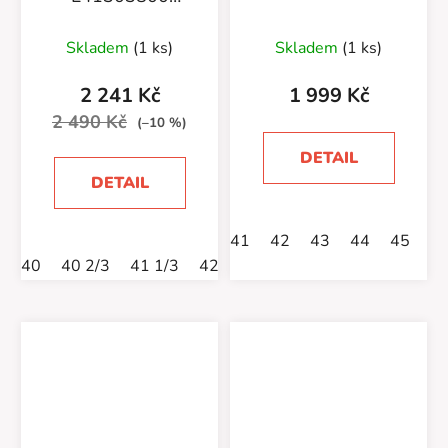
Amphib Bold 2
Skladem
(1 ks)
Skladem
(1 ks)
2 241 Kč
1 999 Kč
2 490 Kč
(–10 %)
DETAIL
DETAIL
41
42
43
44
45
40
40 2/3
41 1/3
42
42 2/3
43 1/3
44
44 