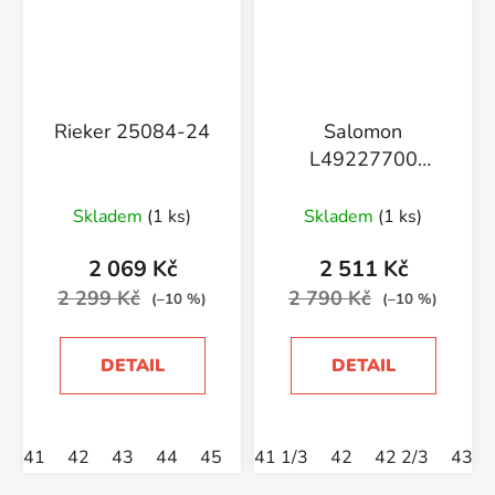
Rieker 25084-24
Salomon
L49227700
Techamphibian 5
Skladem
(1 ks)
Skladem
(1 ks)
2 069 Kč
2 511 Kč
2 299 Kč
2 790 Kč
(–10 %)
(–10 %)
DETAIL
DETAIL
41
42
43
44
45
46
41 1/3
42
42 2/3
43 1