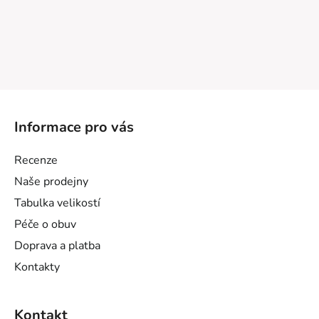
Z
á
Informace pro vás
p
a
Recenze
t
Naše prodejny
í
Tabulka velikostí
Péče o obuv
Doprava a platba
Kontakty
Kontakt