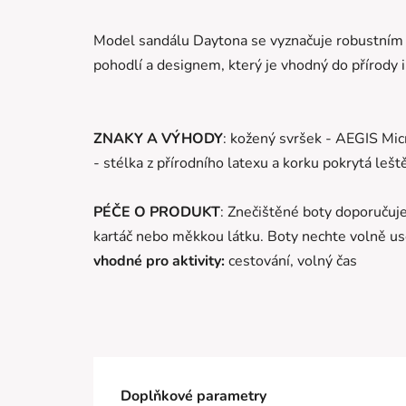
Model sandálu Daytona se vyznačuje robustním 
pohodlí a designem, který je vhodný do přírody i
ZNAKY A VÝHODY
: kožený svršek - AEGIS Micr
- stélka z přírodního latexu a korku pokrytá leš
P
ÉČE O PRODUKT
: Znečištěné boty doporučuj
kartáč nebo měkkou látku. Boty nechte volně usc
vhodné pro aktivity:
cestování, volný čas
Doplňkové parametry