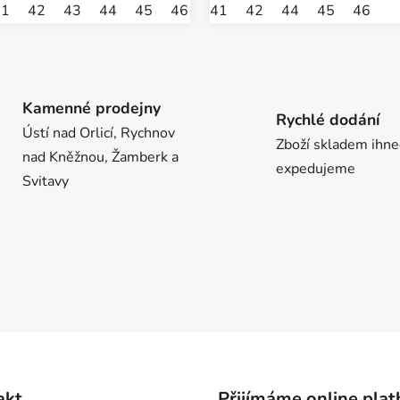
5
41
42
43
44
45
46
47
41
42
44
45
46
Kamenné prodejny
Rychlé dodání
Ústí nad Orlicí, Rychnov
Zboží skladem ihn
nad Kněžnou, Žamberk a
expedujeme
Svitavy
akt
Přijímáme online plat