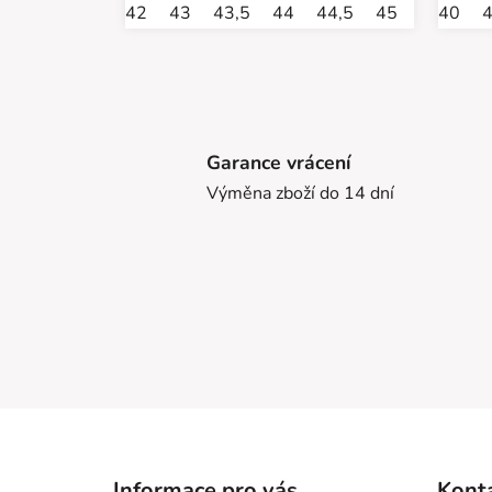
42
43
43,5
44
44,5
45
46
40
46,
Garance vrácení
Výměna zboží do 14 dní
Z
á
Informace pro vás
Kont