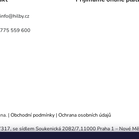
info
@
hilby.cz
775 559 600
ena.
|
Obchodní podmínky
|
Ochrana osobních údajů
467317, se sídlem Soukenická 2082/7,11000 Praha 1 – Nové Mě
e - oddíl C, vložka 197085.