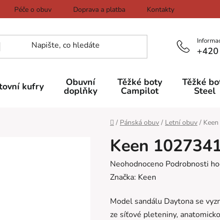
Péče o obuv
Doprava a platba
Kontakty
Informa
+420
Obuvní
Těžké boty
Těžké bo
tovní kufry
doplňky
Campilot
Steel
Domů
/
Pánská obuv
/
Letní obuv
/
Keen
Keen 1027341
Průměrné
Neohodnoceno
Podrobnosti ho
hodnocení
Značka:
Keen
produktu
Model sandálu Daytona se vyz
je
ze síťové pleteniny, anatomick
0,0