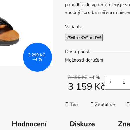
pohodlí a designem, který je vh
z
vhodný i pro bankéře a ministe
5
hvězdiček.
Varianta
Dostupnost
3 299 KČ
–4 %
Možnosti doručení
3 299 Kč
–4 %
3 159 Kč
Měrná cena:
Tisk
Zeptat se
Hodnocení
Diskuze
Zna