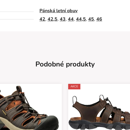
Pánská letní obuv
42
,
42,5
,
43
,
44
,
44,5
,
45
,
46
Podobné produkty
AKCE