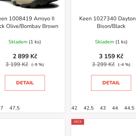
en 1008419 Arroyo II
Keen 1027340 Daytona
ck Olive/Bombay Brown
Bison/Black
Skladem
(1 ks)
Skladem
(1 ks)
2 899 Kč
3 159 Kč
3 199 Kč
3 299 Kč
(–9 %)
(–4 %)
DETAIL
DETAIL
47
47,5
42
42,5
43
44
44,5
AKCE