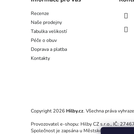
p
a
Recenze
t
Naše prodejny
í
Tabulka velikostí
Péče o obuv
Doprava a platba
Kontakty
Copyright 2026
Hilby.cz
. Všechna práva vyhraz
Provozovatel e-shopu: Hilby CZ s.r.o., IČ: 27
Společnost je zapsána u Městského soudu v Praz