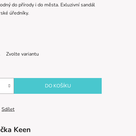
odný do přírody i do města. Exluzivní sandál
rské úředníky.
Zvolte variantu
DO KOŠÍKU
Sdílet
čka
Keen