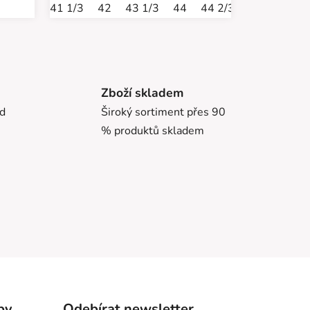
41 1/3
42
43 1/3
44
44 2/3
45 1/3
46
Zboží skladem
ed
Široký sortiment přes 90
% produktů skladem
by
Odebírat newsletter