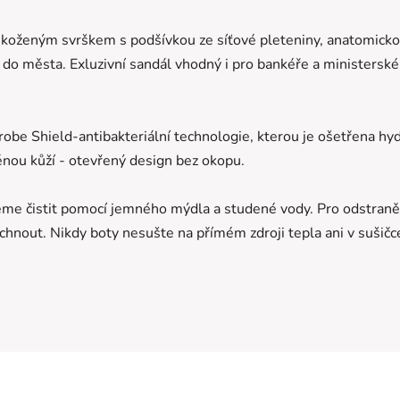
koženým svrškem s podšívkou ze síťové pleteniny, anatomickou
 do města. Exluzivní sandál vhodný i pro bankéře a ministerské
obe Shield-antibakteriální technologie, kterou je ošetřena hyd
těnou kůží - otevřený design bez okopu.
eme čistit pomocí jemného mýdla a studené vody. Pro odstraně
hnout. Nikdy boty nesušte na přímém zdroji tepla ani v sušičc