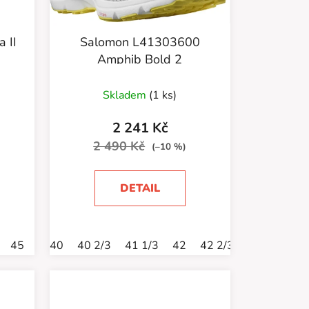
 II
Salomon L41303600
Amphib Bold 2
Skladem
(1 ks)
2 241 Kč
2 490 Kč
(–10 %)
DETAIL
45
46
40
47
40 2/3
48
41 1/3
42
42 2/3
43 1/3
44