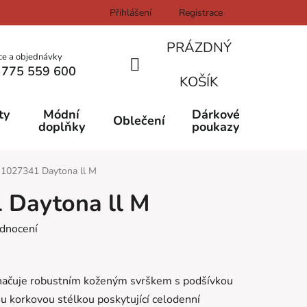
Přihlášení
Registrace
PRÁZDNÝ
ce a objednávky
 775 559 600
NÁKUPNÍ
KOŠÍK
KOŠÍK
ty
Módní
Dárkové
Oblečení
doplňky
poukazy
 1027341 Daytona ll M
 Daytona ll M
dnocení
načuje robustním koženým svrškem s podšívkou
ou korkovou stélkou poskytující celodenní