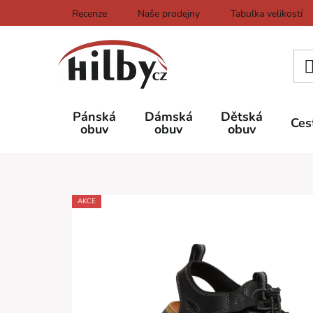
Přejít
Recenze
Naše prodejny
Tabulka velikostí
na
obsah
Pánská
Dámská
Dětská
Ces
obuv
obuv
obuv
AKCE