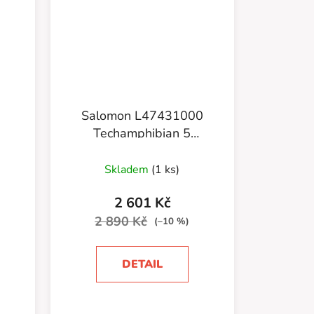
Salomon L47431000
Techamphibian 5
Spirou/Bumhe/Black
Skladem
(1 ks)
2 601 Kč
2 890 Kč
(–10 %)
DETAIL