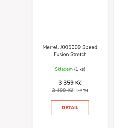
Merrell J005009 Speed
Fusion Stretch
Skladem
(1 ks)
3 359 Kč
3 499 Kč
(–4 %)
DETAIL