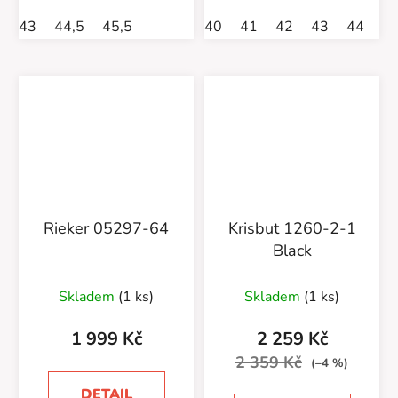
43
44,5
45,5
40
41
42
43
44
4
Rieker 05297-64
Krisbut 1260-2-1
Black
Skladem
(1 ks)
Skladem
(1 ks)
1 999 Kč
2 259 Kč
2 359 Kč
(–4 %)
DETAIL