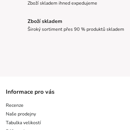
Zboží skladem ihned expedujeme
Zboží skladem
Široký sortiment přes 90 % produktů skladem
Z
á
Informace pro vás
p
a
Recenze
t
Naše prodejny
í
Tabulka velikostí