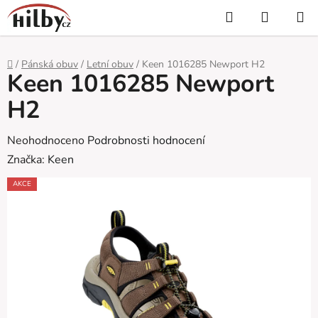
Přejít
Hledat
NÁKUP
na
KOŠÍK
obsah
Domů
/
Pánská obuv
/
Letní obuv
/
Keen 1016285 Newport H2
Keen 1016285 Newport
H2
Průměrné
Neohodnoceno
Podrobnosti hodnocení
hodnocení
Značka:
Keen
produktu
AKCE
je
0,0
z
5
hvězdiček.