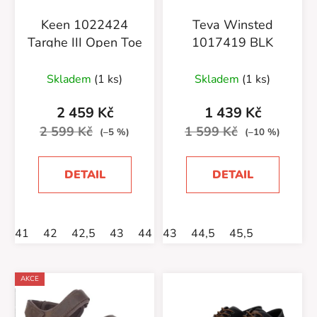
Keen 1022424
Teva Winsted
Targhe III Open Toe
1017419 BLK
Skladem
(1 ks)
Skladem
(1 ks)
2 459 Kč
1 439 Kč
2 599 Kč
1 599 Kč
(–5 %)
(–10 %)
DETAIL
DETAIL
41
42
42,5
43
44
43
44,5
44,5
45
45,5
46
47
47,5
AKCE