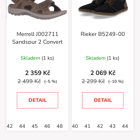
Merrell J002711
Rieker B5249-00
Sandspur 2 Convert
Skladem
(1 ks)
Skladem
(1 ks)
2 359 Kč
2 069 Kč
2 499 Kč
2 299 Kč
(–5 %)
(–10 %)
DETAIL
DETAIL
42
44
45
46
48
40
41
42
43
44
4