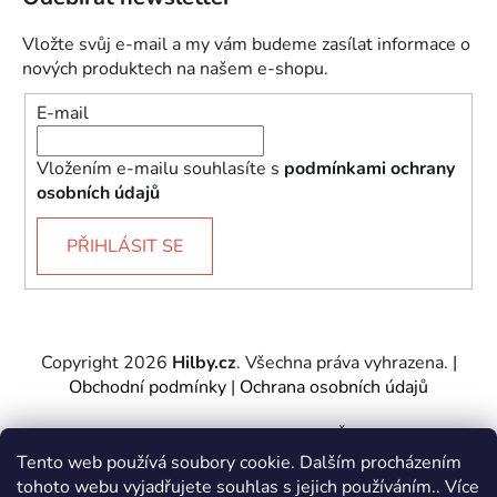
Vložte svůj e-mail a my vám budeme zasílat informace o
nových produktech na našem e-shopu.
E-mail
Vložením e-mailu souhlasíte s
podmínkami ochrany
osobních údajů
PŘIHLÁSIT SE
Copyright 2026
Hilby.cz
. Všechna práva vyhrazena.
|
Obchodní podmínky
|
Ochrana osobních údajů
Provozovatel e-shopu: Hilby CZ s.r.o., IČ: 27467317, se
sídlem Soukenická 2082/7,11000 Praha 1 – Nové
Tento web používá soubory cookie. Dalším procházením
Město.
tohoto webu vyjadřujete souhlas s jejich používáním.. Více