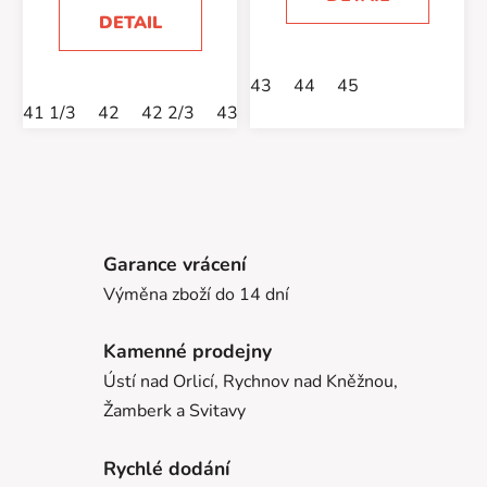
DETAIL
43
44
45
41 1/3
42
42 2/3
43 1/3
44
44 2/3
45 1/3
Garance vrácení
Výměna zboží do 14 dní
Kamenné prodejny
Ústí nad Orlicí, Rychnov nad Kněžnou,
Žamberk a Svitavy
Rychlé dodání