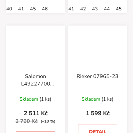
40
41
45
46
41
42
43
44
45
4
Salomon
Rieker 07965-23
L49227700
Techamphibian 5
Skladem
(1 ks)
Skladem
(1 ks)
2 511 Kč
1 599 Kč
2 790 Kč
(–10 %)
DETAIL