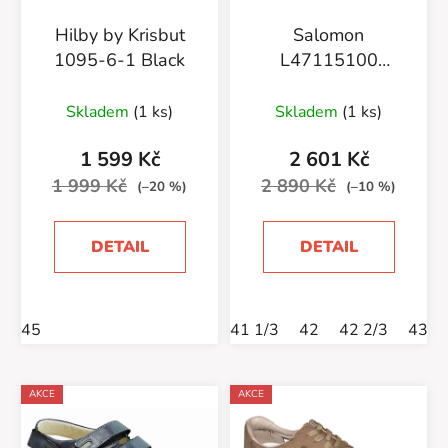
Hilby by Krisbut
Salomon
1095-6-1 Black
L47115100
Techamphibian 5
Black/MGNT/Monument
Skladem
(1 ks)
Skladem
(1 ks)
1 599 Kč
2 601 Kč
1 999 Kč
2 890 Kč
(–20 %)
(–10 %)
DETAIL
DETAIL
45
41 1/3
42
42 2/3
43 1
AKCE
AKCE