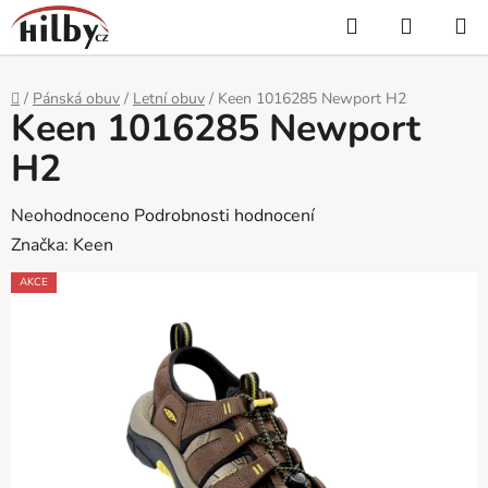
Přejít
Hledat
NÁKUP
na
KOŠÍK
obsah
Domů
/
Pánská obuv
/
Letní obuv
/
Keen 1016285 Newport H2
Keen 1016285 Newport
H2
Průměrné
Neohodnoceno
Podrobnosti hodnocení
hodnocení
Značka:
Keen
produktu
AKCE
je
0,0
z
5
hvězdiček.