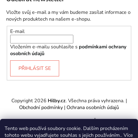
Vložte svůj e-mail a my vám budeme zasílat informace o
nových produktech na našem e-shopu.
E-mail
Vložením e-mailu souhlasíte s
podmínkami ochrany
osobních údajů
PŘIHLÁSIT SE
Copyright 2026
Hilby.cz
. Všechna práva vyhrazena.
|
Obchodní podmínky
|
Ochrana osobních údajů
Provozovatel e-shopu: Hilby CZ s.r.o., IČ: 27467317, se
sídlem Soukenická 2082/7,11000 Praha 1 – Nové
Tento web používá soubory cookie. Dalším procházením
Město.
tohoto webu vyjadřujete souhlas s jejich používáním.. Více