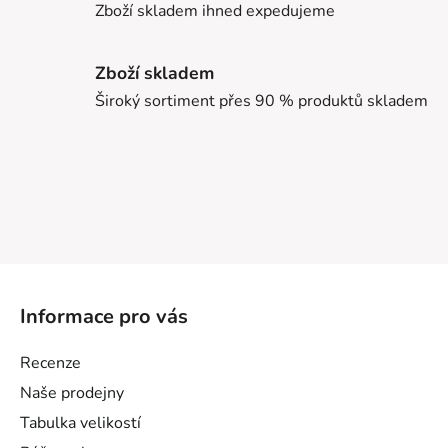
Zboží skladem ihned expedujeme
Zboží skladem
Široký sortiment přes 90 % produktů skladem
Z
á
Informace pro vás
p
a
Recenze
t
Naše prodejny
í
Tabulka velikostí