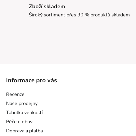
Zboží skladem
Široký sortiment přes 90 % produktů skladem
Z
á
Informace pro vás
p
a
Recenze
t
Naše prodejny
í
Tabulka velikostí
Péče o obuv
Doprava a platba