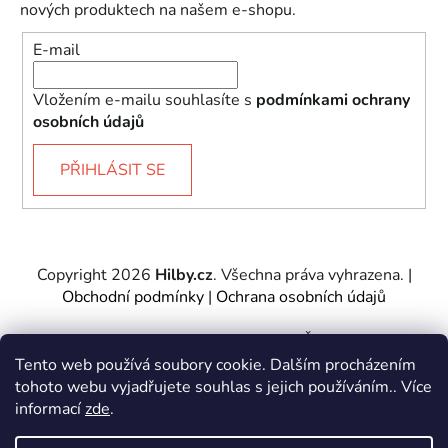
nových produktech na našem e-shopu.
E-mail
Vložením e-mailu souhlasíte s
podmínkami ochrany
osobních údajů
PŘIHLÁSIT SE
Copyright 2026
Hilby.cz
. Všechna práva vyhrazena.
|
Obchodní podmínky
|
Ochrana osobních údajů
Provozovatel e-shopu: Hilby CZ s.r.o., IČ: 27467317, se
sídlem Soukenická 2082/7,11000 Praha 1 – Nové
Tento web používá soubory cookie. Dalším procházením
Město.
tohoto webu vyjadřujete souhlas s jejich používáním.. Více
Společnost je zapsána u Městského soudu v Praze -
informací
zde
.
oddíl C, vložka 197085.