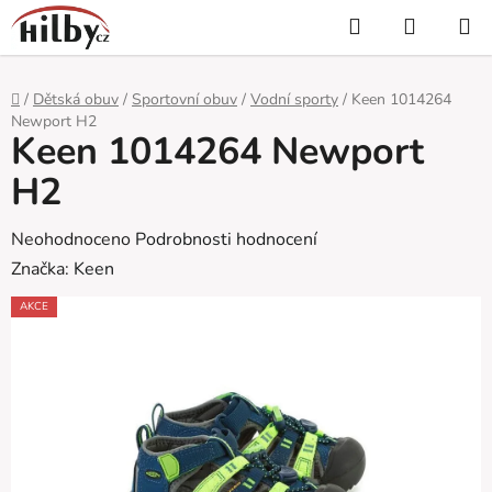
Přejít
Hledat
NÁKUP
na
KOŠÍK
obsah
Domů
/
Dětská obuv
/
Sportovní obuv
/
Vodní sporty
/
Keen 1014264
Newport H2
Keen 1014264 Newport
H2
Průměrné
Neohodnoceno
Podrobnosti hodnocení
hodnocení
Značka:
Keen
produktu
AKCE
je
0,0
z
5
hvězdiček.