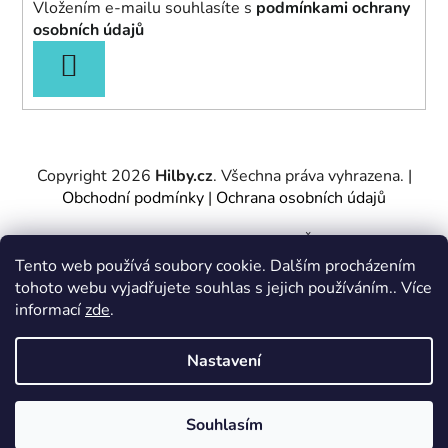
Vložením e-mailu souhlasíte s
podmínkami ochrany
osobních údajů
PŘIHLÁSIT
SE
Copyright 2026
Hilby.cz
. Všechna práva vyhrazena.
|
Obchodní podmínky
|
Ochrana osobních údajů
Provozovatel e-shopu: Hilby CZ s.r.o., IČ: 27467317, se
sídlem Soukenická 2082/7,11000 Praha 1 – Nové
Tento web používá soubory cookie. Dalším procházením
Město.
tohoto webu vyjadřujete souhlas s jejich používáním.. Více
Společnost je zapsána u Městského soudu v Praze -
informací
zde
.
oddíl C, vložka 197085.
Nastavení
Vytvořil Shoptet
&
PekneWeby
Souhlasím