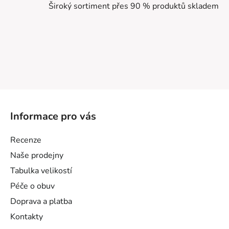
Široký sortiment přes 90 % produktů skladem
Z
á
Informace pro vás
p
a
Recenze
t
Naše prodejny
í
Tabulka velikostí
Péče o obuv
Doprava a platba
Kontakty