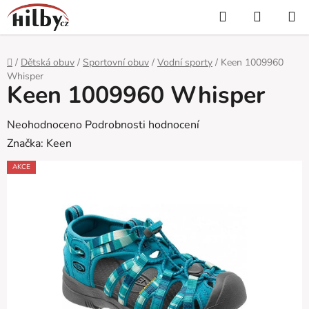
Přejít
Hledat
NÁKUP
na
KOŠÍK
obsah
Domů
/
Dětská obuv
/
Sportovní obuv
/
Vodní sporty
/
Keen 1009960
Whisper
Keen 1009960 Whisper
Průměrné
Neohodnoceno
Podrobnosti hodnocení
hodnocení
Značka:
Keen
produktu
AKCE
je
0,0
z
5
hvězdiček.