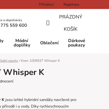
Přihlášení
Registrace
PRÁZDNÝ
ce a objednávky
 775 559 600
NÁKUPNÍ
KOŠÍK
KOŠÍK
ty
Módní
Dárkové
Oblečení
doplňky
poukazy
Vodní sporty
/
Keen 1009937 Whisper K
 Whisper K
dnocení
 K
jsou lehké hybridní sandály navržené pro
 v přírodě i u vody. Díky rychleschnoucím