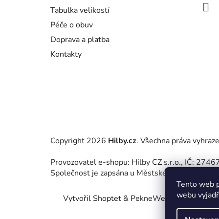
í
Tabulka velikostí
Péče o obuv
Doprava a platba
Kontakty
Copyright 2026
Hilby.cz
. Všechna práva vyhraz
Provozovatel e-shopu: Hilby CZ s.r.o., IČ: 27
Společnost je zapsána u Městského soudu v Praz
Tento web p
webu vyjadřu
Vytvořil Shoptet
&
PekneWeby