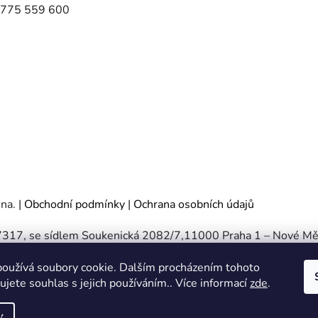
775 559 600
ena.
|
Obchodní podmínky
|
Ochrana osobních údajů
467317, se sídlem Soukenická 2082/7,11000 Praha 1 – Nové Mě
e - oddíl C, vložka 197085.
oužívá soubory cookie. Dalším procházením tohoto
jete souhlas s jejich používáním.. Více informací
zde
.