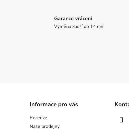
Garance vrácení
Výměna zboží do 14 dní
Z
á
Informace pro vás
Kont
p
a
Recenze
t
Naše prodejny