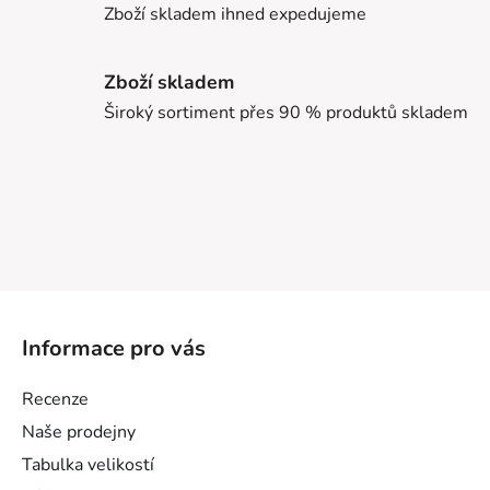
Zboží skladem ihned expedujeme
Zboží skladem
Široký sortiment přes 90 % produktů skladem
Z
á
Informace pro vás
p
a
Recenze
t
Naše prodejny
í
Tabulka velikostí