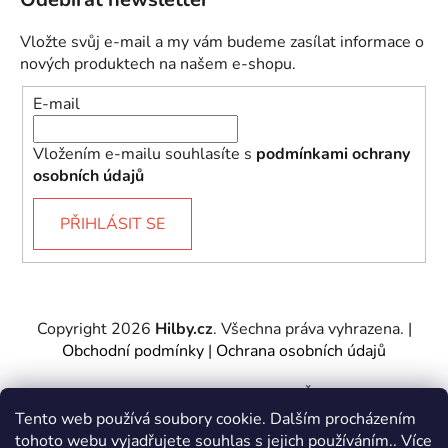
Vložte svůj e-mail a my vám budeme zasílat informace o
nových produktech na našem e-shopu.
E-mail
Vložením e-mailu souhlasíte s
podmínkami ochrany
osobních údajů
PŘIHLÁSIT SE
Copyright 2026
Hilby.cz
. Všechna práva vyhrazena.
|
Obchodní podmínky
|
Ochrana osobních údajů
Provozovatel e-shopu: Hilby CZ s.r.o., IČ: 27467317, se
sídlem Soukenická 2082/7,11000 Praha 1 – Nové
Tento web používá soubory cookie. Dalším procházením
Město.
tohoto webu vyjadřujete souhlas s jejich používáním.. Více