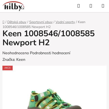
Přejít
Hledat
NÁKUP
na
KOŠÍK
obsah
Domů
/
Dětská obuv
/
Sportovní obuv
/
Vodní sporty
/
Keen
1008546/1008585 Newport H2
Keen 1008546/1008585
Newport H2
Průměrné
Neohodnoceno
Podrobnosti hodnocení
hodnocení
Značka:
Keen
produktu
AKCE
je
0,0
z
5
hvězdiček.