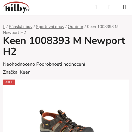
Přejít
Hledat
NÁKUP
na
KOŠÍK
obsah
Domů
/
Pánská obuv
/
Sportovní obuv
/
Outdoor
/
Keen 1008393 M
Newport H2
Keen 1008393 M Newport
H2
Průměrné
Neohodnoceno
Podrobnosti hodnocení
hodnocení
Značka:
Keen
produktu
AKCE
je
0,0
z
5
hvězdiček.