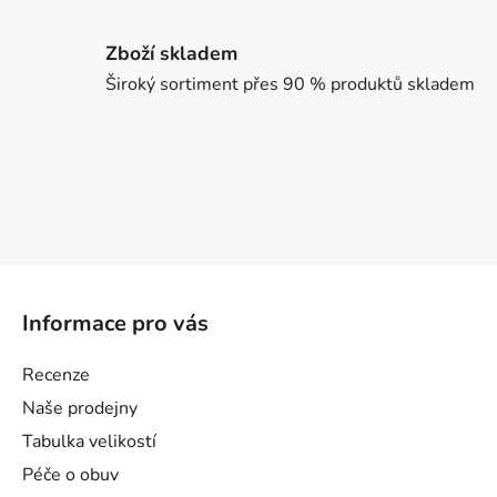
Zboží skladem
Široký sortiment přes 90 % produktů skladem
Z
á
Informace pro vás
p
a
Recenze
t
Naše prodejny
í
Tabulka velikostí
Péče o obuv