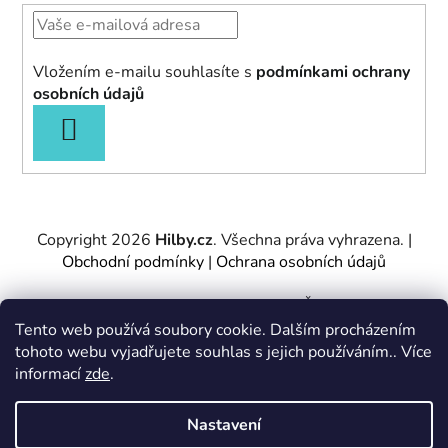
Vložením e-mailu souhlasíte s
podmínkami ochrany
osobních údajů
PŘIHLÁSIT
SE
Copyright 2026
Hilby.cz
. Všechna práva vyhrazena.
|
Obchodní podmínky
|
Ochrana osobních údajů
Provozovatel e-shopu: Hilby CZ s.r.o., IČ: 27467317, se
sídlem Soukenická 2082/7,11000 Praha 1 – Nové
Tento web používá soubory cookie. Dalším procházením
Město.
tohoto webu vyjadřujete souhlas s jejich používáním.. Více
Společnost je zapsána u Městského soudu v Praze -
informací
zde
.
oddíl C, vložka 197085.
Nastavení
Vytvořil Shoptet
&
PekneWeby