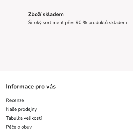
Zboží skladem
Široký sortiment přes 90 % produktů skladem
Z
á
Informace pro vás
p
a
Recenze
t
Naše prodejny
í
Tabulka velikostí
Péče o obuv