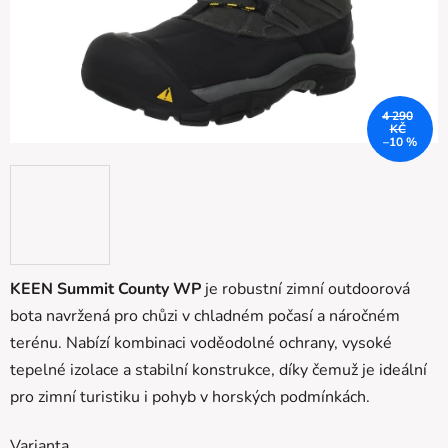
4 290
KČ
–10 %
KEEN Summit County WP
je robustní zimní outdoorová
bota navržená pro chůzi v chladném počasí a náročném
terénu. Nabízí kombinaci voděodolné ochrany, vysoké
tepelné izolace a stabilní konstrukce, díky čemuž je ideální
pro zimní turistiku i pohyb v horských podmínkách.
Varianta