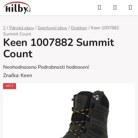
Přejít
Hledat
NÁKUP
na
KOŠÍK
obsah
Domů
/
Pánská obuv
/
Sportovní obuv
/
Outdoor
/
Keen 1007882
Summit Count
Keen 1007882 Summit
Count
Průměrné
Neohodnoceno
Podrobnosti hodnocení
hodnocení
Značka:
Keen
produktu
AKCE
je
0,0
z
5
hvězdiček.