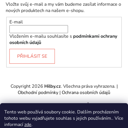
Vložte svůj e-mail a my vám budeme zasílat informace o
nových produktech na našem e-shopu.
E-mail
Vložením e-mailu souhlasíte s
podmínkami ochrany
osobních údajů
PŘIHLÁSIT SE
Copyright 2026
Hilby.cz
. Všechna práva vyhrazena.
|
Obchodní podmínky
|
Ochrana osobních údajů
Provozovatel e-shopu: Hilby CZ s.r.o., IČ: 27467317, se
sídlem Soukenická 2082/7,11000 Praha 1 – Nové
Tento web používá soubory cookie. Dalším procházením
Město.
tohoto webu vyjadřujete souhlas s jejich používáním.. Více
Společnost je zapsána u Městského soudu v Praze -
informací
zde
.