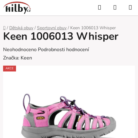
Přejít
Hledat
NÁKUP
na
KOŠÍK
obsah
Domů
/
Dětská obuv
/
Sportovní obuv
/
Keen 1006013 Whisper
Keen 1006013 Whisper
Průměrné
Neohodnoceno
Podrobnosti hodnocení
hodnocení
Značka:
Keen
produktu
AKCE
je
0,0
z
5
hvězdiček.