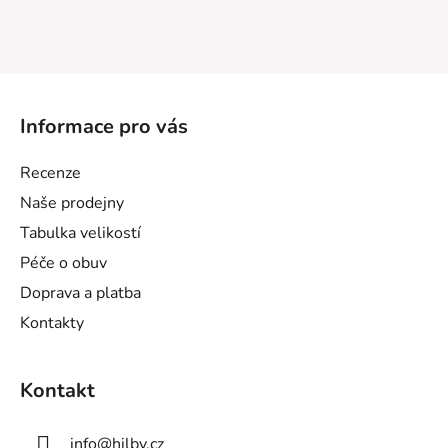
Z
á
Informace pro vás
p
a
Recenze
t
Naše prodejny
í
Tabulka velikostí
Péče o obuv
Doprava a platba
Kontakty
Kontakt
info
@
hilby.cz