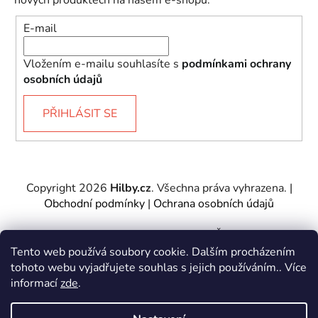
nových produktech na našem e-shopu.
E-mail
Vložením e-mailu souhlasíte s
podmínkami ochrany
osobních údajů
PŘIHLÁSIT SE
Copyright 2026
Hilby.cz
. Všechna práva vyhrazena.
|
Obchodní podmínky
|
Ochrana osobních údajů
Provozovatel e-shopu: Hilby CZ s.r.o., IČ: 27467317, se
sídlem Soukenická 2082/7,11000 Praha 1 – Nové
Tento web používá soubory cookie. Dalším procházením
Město.
tohoto webu vyjadřujete souhlas s jejich používáním.. Více
Společnost je zapsána u Městského soudu v Praze -
informací
zde
.
oddíl C, vložka 197085.