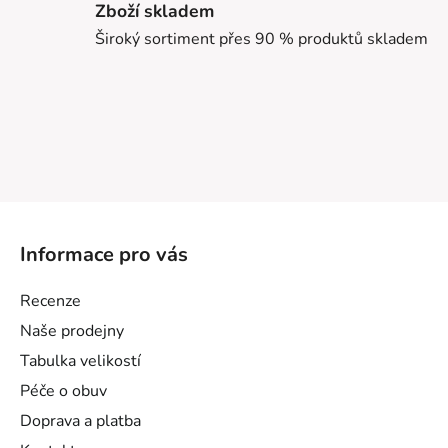
Zboží skladem
Široký sortiment přes 90 % produktů skladem
Z
á
Informace pro vás
p
a
Recenze
t
Naše prodejny
í
Tabulka velikostí
Péče o obuv
Doprava a platba