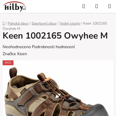
Přejít
Hledat
NÁKUP
na
KOŠÍK
obsah
Domů
/
Pánská obuv
/
Sportovní obuv
/
Vodní sporty
/
Keen 1002165
Owyhee M
Keen 1002165 Owyhee M
Průměrné
Neohodnoceno
Podrobnosti hodnocení
hodnocení
Značka:
Keen
produktu
AKCE
je
0,0
z
5
hvězdiček.