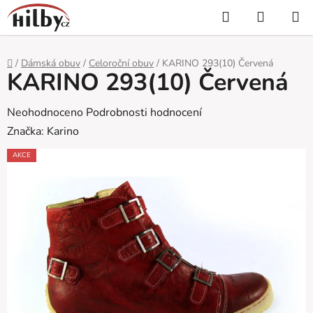
Přejít
Hledat
NÁKUP
na
KOŠÍK
obsah
Domů
/
Dámská obuv
/
Celoroční obuv
/
KARINO 293(10) Červená
KARINO 293(10) Červená
Průměrné
Neohodnoceno
Podrobnosti hodnocení
hodnocení
Značka:
Karino
produktu
AKCE
je
0,0
z
5
hvězdiček.