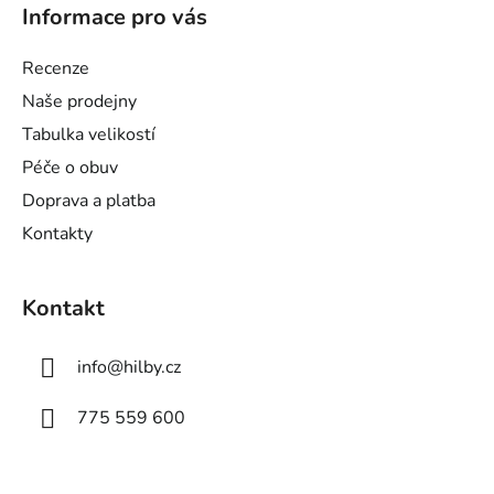
á
Informace pro vás
p
a
Recenze
t
Naše prodejny
í
Tabulka velikostí
Péče o obuv
Doprava a platba
Kontakty
Kontakt
info
@
hilby.cz
775 559 600