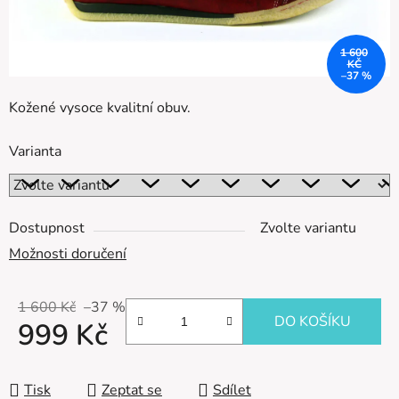
1 600
KČ
–37 %
Kožené vysoce kvalitní obuv.
Varianta
Dostupnost
Zvolte variantu
Možnosti doručení
1 600 Kč
–37 %
DO KOŠÍKU
999 Kč
Měrná cena:
Tisk
Zeptat se
Sdílet