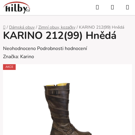
Přejít
Hledat
NÁKUP
na
KOŠÍK
obsah
Domů
/
Dámská obuv
/
Zimní obuv, kozačky
/
KARINO 212(99) Hnědá
KARINO 212(99) Hnědá
Průměrné
Neohodnoceno
Podrobnosti hodnocení
hodnocení
Značka:
Karino
produktu
AKCE
je
0,0
z
5
hvězdiček.