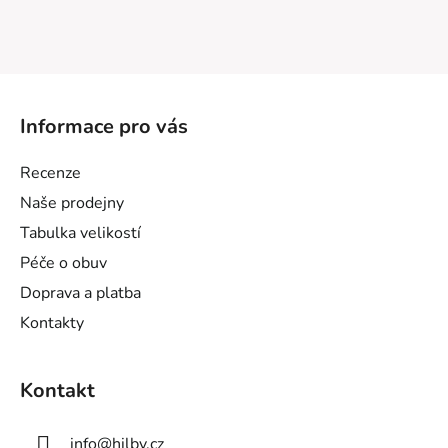
Z
á
Informace pro vás
p
a
Recenze
t
Naše prodejny
í
Tabulka velikostí
Péče o obuv
Doprava a platba
Kontakty
Kontakt
info
@
hilby.cz