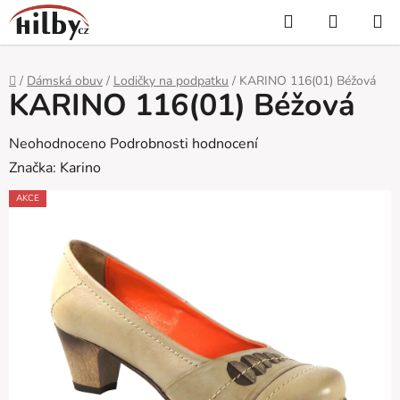
Přejít
Hledat
NÁKUP
na
KOŠÍK
obsah
Domů
/
Dámská obuv
/
Lodičky na podpatku
/
KARINO 116(01) Béžová
KARINO 116(01) Béžová
Průměrné
Neohodnoceno
Podrobnosti hodnocení
hodnocení
Značka:
Karino
produktu
AKCE
je
0,0
z
5
hvězdiček.