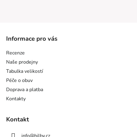
Z
á
Informace pro vás
p
a
Recenze
t
Naše prodejny
í
Tabulka velikostí
Péče o obuv
Doprava a platba
Kontakty
Kontakt
info
@
hilby.cz