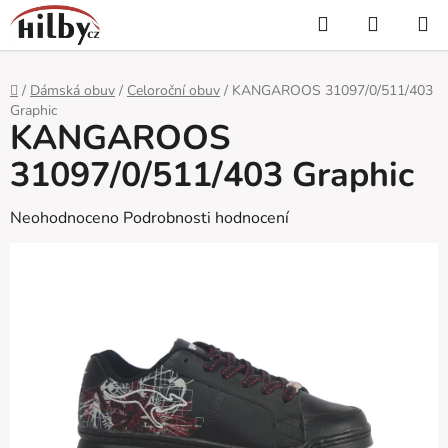
Přejít
Hledat
NÁKUP
na
KOŠÍK
obsah
Domů
/
Dámská obuv
/
Celoroční obuv
/
KANGAROOS 31097/0/511/403
Graphic
KANGAROOS
31097/0/511/403 Graphic
Průměrné
Neohodnoceno
Podrobnosti hodnocení
hodnocení
produktu
je
0,0
z
5
hvězdiček.