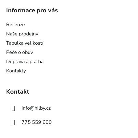
á
Informace pro vás
p
a
Recenze
t
Naše prodejny
í
Tabulka velikostí
Péče o obuv
Doprava a platba
Kontakty
Kontakt
info
@
hilby.cz
775 559 600