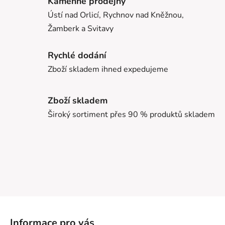
Kamenné prodejny
Ústí nad Orlicí, Rychnov nad Kněžnou,
Žamberk a Svitavy
Rychlé dodání
Zboží skladem ihned expedujeme
Zboží skladem
Široký sortiment přes 90 % produktů skladem
Z
á
Informace pro vás