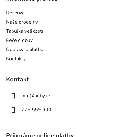
p
a
Recenze
t
Naše prodejny
í
Tabulka velikostí
Péče o obuv
Doprava a platba
Kontakty
Kontakt
info
@
hilby.cz
775 559 600
Přijímáme online platby