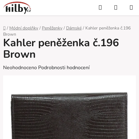
Přejít
Hledat
NÁKUP
na
KOŠÍK
obsah
Domů
/
Módní doplňky
/
Peněženky
/
Dámské
/
Kahler peněženka č.196
Brown
Kahler peněženka č.196
Brown
Průměrné
Neohodnoceno
Podrobnosti hodnocení
hodnocení
produktu
je
0,0
z
5
hvězdiček.