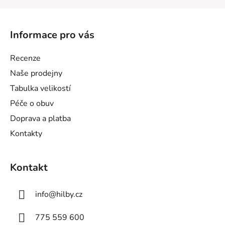
Z
á
Informace pro vás
p
a
Recenze
t
Naše prodejny
í
Tabulka velikostí
Péče o obuv
Doprava a platba
Kontakty
Kontakt
info
@
hilby.cz
775 559 600