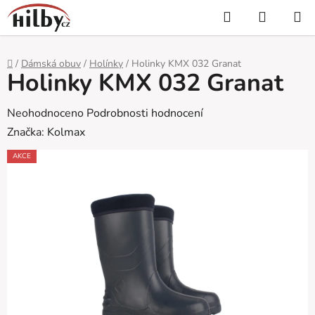
Přejít
Hledat
NÁKUP
na
KOŠÍK
obsah
Domů
/
Dámská obuv
/
Holínky
/
Holinky KMX 032 Granat
Holinky KMX 032 Granat
Průměrné
Neohodnoceno
Podrobnosti hodnocení
hodnocení
Značka:
Kolmax
produktu
AKCE
je
0,0
z
5
hvězdiček.