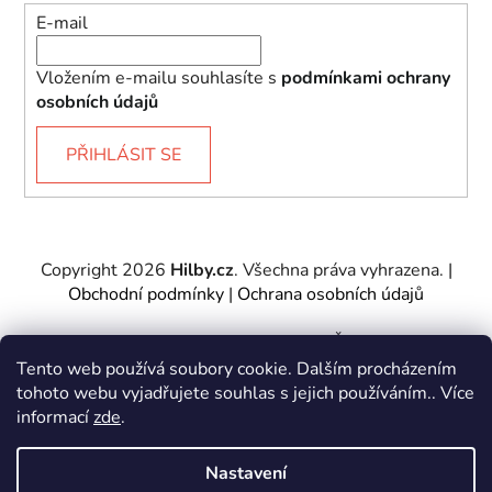
E-mail
Vložením e-mailu souhlasíte s
podmínkami ochrany
osobních údajů
PŘIHLÁSIT SE
Copyright 2026
Hilby.cz
. Všechna práva vyhrazena.
|
Obchodní podmínky
|
Ochrana osobních údajů
Provozovatel e-shopu: Hilby CZ s.r.o., IČ: 27467317, se
sídlem Soukenická 2082/7,11000 Praha 1 – Nové
Tento web používá soubory cookie. Dalším procházením
Město.
tohoto webu vyjadřujete souhlas s jejich používáním.. Více
Společnost je zapsána u Městského soudu v Praze -
informací
zde
.
oddíl C, vložka 197085.
Nastavení