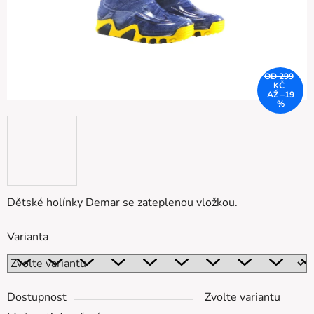
OD 299
KČ
AŽ –19
%
Dětské holínky Demar se zateplenou vložkou.
Varianta
Dostupnost
Zvolte variantu