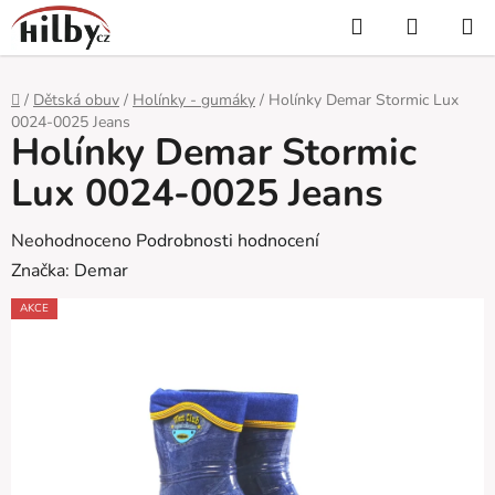
Přejít
Hledat
NÁKUP
na
KOŠÍK
obsah
Domů
/
Dětská obuv
/
Holínky - gumáky
/
Holínky Demar Stormic Lux
0024-0025 Jeans
Holínky Demar Stormic
Lux 0024-0025 Jeans
Průměrné
Neohodnoceno
Podrobnosti hodnocení
hodnocení
Značka:
Demar
produktu
AKCE
je
0,0
z
5
hvězdiček.