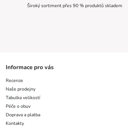
Široký sortiment přes 90 % produktů skladem
Z
á
Informace pro vás
p
a
Recenze
t
Naše prodejny
í
Tabulka velikostí
Péče o obuv
Doprava a platba
Kontakty