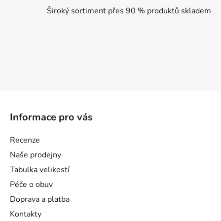
Široký sortiment přes 90 % produktů skladem
Z
á
Informace pro vás
p
a
Recenze
t
Naše prodejny
í
Tabulka velikostí
Péče o obuv
Doprava a platba
Kontakty