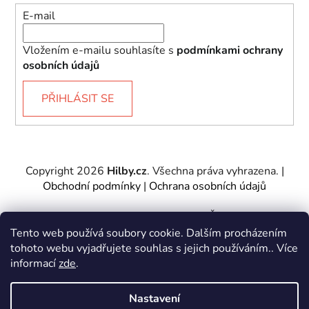
E-mail
Vložením e-mailu souhlasíte s
podmínkami ochrany
osobních údajů
PŘIHLÁSIT SE
Copyright 2026
Hilby.cz
. Všechna práva vyhrazena.
|
Obchodní podmínky
|
Ochrana osobních údajů
Provozovatel e-shopu: Hilby CZ s.r.o., IČ: 27467317, se
sídlem Soukenická 2082/7,11000 Praha 1 – Nové
Tento web používá soubory cookie. Dalším procházením
Město.
tohoto webu vyjadřujete souhlas s jejich používáním.. Více
Společnost je zapsána u Městského soudu v Praze -
informací
zde
.
oddíl C, vložka 197085.
Nastavení