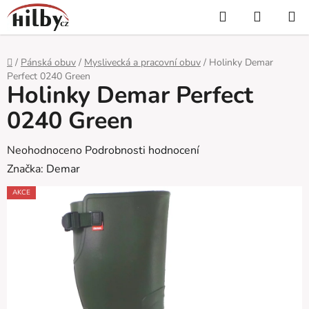
Přejít
Hledat
NÁKUP
na
KOŠÍK
obsah
Domů
/
Pánská obuv
/
Myslivecká a pracovní obuv
/
Holinky Demar
Perfect 0240 Green
Holinky Demar Perfect
0240 Green
Průměrné
Neohodnoceno
Podrobnosti hodnocení
hodnocení
Značka:
Demar
produktu
AKCE
je
0,0
z
5
hvězdiček.