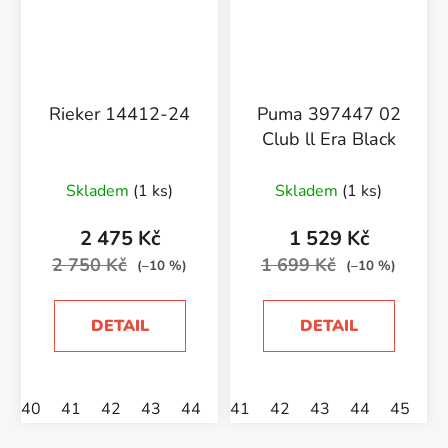
Rieker 14412-24
Puma 397447 02
Club ll Era Black
Skladem
(1 ks)
Skladem
(1 ks)
2 475 Kč
1 529 Kč
2 750 Kč
1 699 Kč
(–10 %)
(–10 %)
DETAIL
DETAIL
40
41
42
43
44
45
41
46
42
47
43
44
45
4