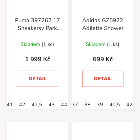
Puma 397262 17
Adidas GZ5922
Sneakersy Park
Adilette Shower
Lifestyle OG
Skladem
(1 ks)
Skladem
(1 ks)
1 999 Kč
699 Kč
DETAIL
DETAIL
41
42
42,5
43
44
37
44,5
38
45
39
46
40,5
42