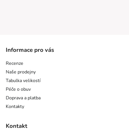
Z
á
Informace pro vás
p
a
Recenze
t
Naše prodejny
í
Tabulka velikostí
Péče o obuv
Doprava a platba
Kontakty
Kontakt