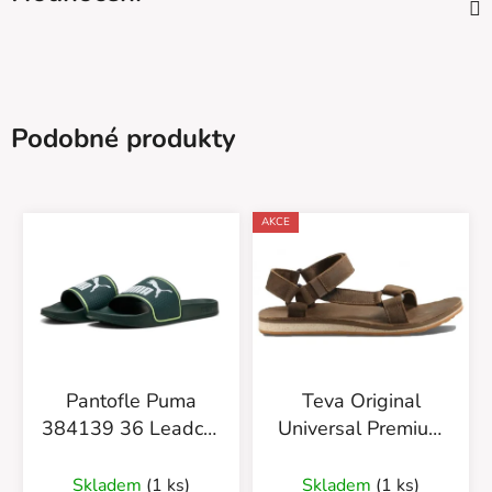
Podobné produkty
AKCE
Pantofle Puma
Teva Original
384139 36 Leadcat
Universal Premium
2.0 Green Terra
1006315 Dkea
Skladem
(1 ks)
Skladem
(1 ks)