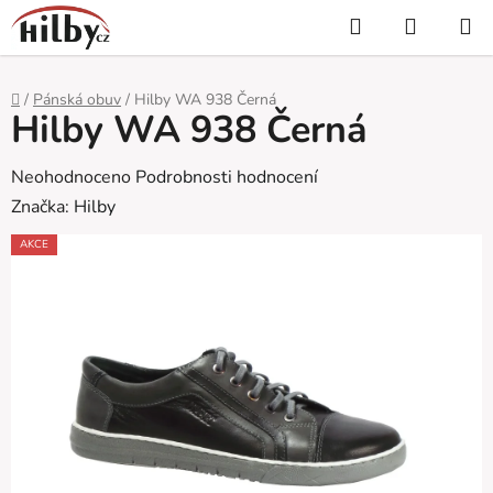
Přejít
Hledat
NÁKUP
na
KOŠÍK
obsah
Domů
/
Pánská obuv
/
Hilby WA 938 Černá
Hilby WA 938 Černá
Průměrné
Neohodnoceno
Podrobnosti hodnocení
hodnocení
Značka:
Hilby
produktu
AKCE
je
0,0
z
5
hvězdiček.