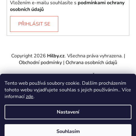
Vložením e-mailu souhlasíte s
podmínkami ochrany
osobních údajů
PŘIHLÁSIT SE
Copyright 2026
Hilby.cz
. Všechna práva vyhrazena.
|
Obchodní podmínky
|
Ochrana osobních údajů
Provozovatel e-shopu: Hilby CZ s.r.o., IČ: 27467317, se
sídlem Soukenická 2082/7,11000 Praha 1 – Nové
Tento web používá soubory cookie. Dalším procházením
Město.
tohoto webu vyjadřujete souhlas s jejich používáním.. Více
Společnost je zapsána u Městského soudu v Praze -
informací
zde
.
oddíl C, vložka 197085.
Nastavení
Vytvořil Shoptet
&
PekneWeby
Souhlasím