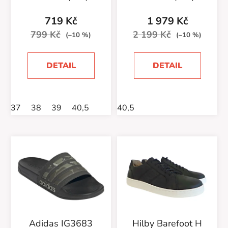
719 Kč
1 979 Kč
799 Kč
2 199 Kč
(–10 %)
(–10 %)
DETAIL
DETAIL
37
38
39
40,5
40,5
Adidas IG3683
Hilby Barefoot H