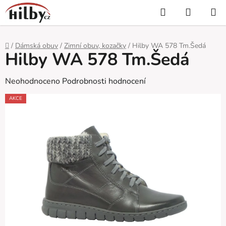
Přejít
Hledat
NÁKUP
na
KOŠÍK
obsah
Domů
/
Dámská obuv
/
Zimní obuv, kozačky
/
Hilby WA 578 Tm.Šedá
Hilby WA 578 Tm.Šedá
Průměrné
Neohodnoceno
Podrobnosti hodnocení
hodnocení
AKCE
produktu
je
0,0
z
5
hvězdiček.