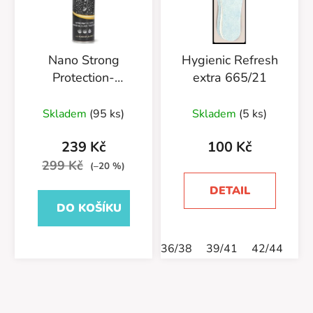
Nano Strong
Hygienic Refresh
Protection-
extra 665/21
Impregnace na kůži
400ml-
Skladem
(95 ks)
Skladem
(5 ks)
55/583/400/v2
239 Kč
100 Kč
299 Kč
(–20 %)
DETAIL
DO KOŠÍKU
36/38
39/41
42/44