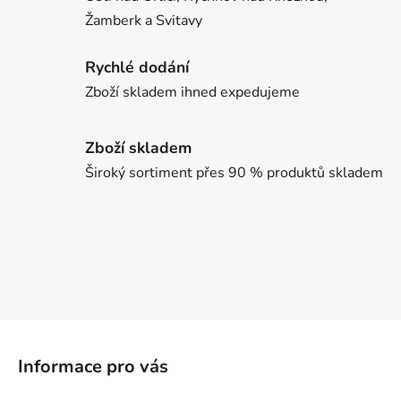
Žamberk a Svitavy
Rychlé dodání
Zboží skladem ihned expedujeme
Zboží skladem
Široký sortiment přes 90 % produktů skladem
Z
á
Informace pro vás
p
a