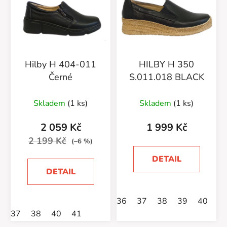
Hilby H 404-011
HILBY H 350
Černé
S.011.018 BLACK
Skladem
(1 ks)
Skladem
(1 ks)
2 059 Kč
1 999 Kč
2 199 Kč
(–6 %)
DETAIL
DETAIL
36
37
38
39
40
4
37
38
40
41