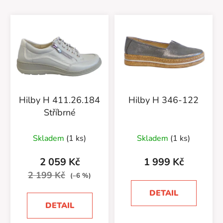
Hilby H 411.26.184
Hilby H 346-122
Stříbrné
Průměrné
Skladem
(1 ks)
Skladem
(1 ks)
hodnocení
produktu
2 059 Kč
1 999 Kč
je
2 199 Kč
(–6 %)
5,0
DETAIL
z
DETAIL
5