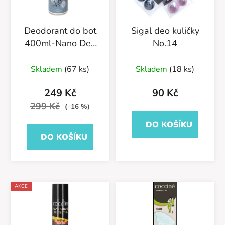
Deodorant do bot
Sigal deo kuličky
400ml-Nano Deo
No.14
Silver-55/54/400
Průměrné
Skladem
(67 ks)
Skladem
(18 ks)
hodnocení
produktu
249 Kč
90 Kč
je
299 Kč
(–16 %)
5,0
DO KOŠÍKU
z
DO KOŠÍKU
5
hvězdiček.
AKCE