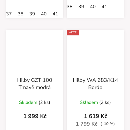
hvězdiček.
38
39
40
41
37
38
39
40
41
AKCE
Hilby GZT 100
Hilby WA 683/K14
Tmavě modrá
Bordo
Skladem
(2 ks)
Skladem
(2 ks)
1 999 Kč
1 619 Kč
1 799 Kč
(–10 %)