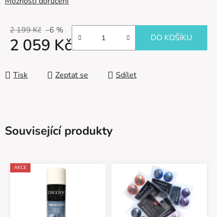
Možnosti doručení
2 199 Kč
–6 %
DO KOŠÍKU
2 059 Kč
Měrná cena:
Tisk
Zeptat se
Sdílet
Související produkty
AKCE