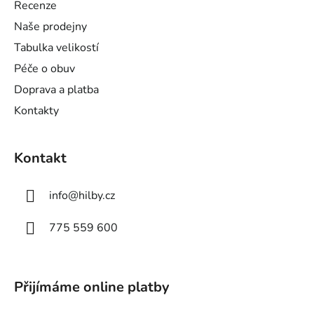
Recenze
t
Naše prodejny
í
Tabulka velikostí
Péče o obuv
Doprava a platba
Kontakty
Kontakt
info
@
hilby.cz
775 559 600
Přijímáme online platby