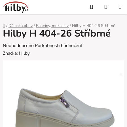
Přejít
Hledat
NÁKUP
na
KOŠÍK
obsah
Domů
/
Dámská obuv
/
Baleríny, mokasíny
/
Hilby H 404-26 Stříbrné
Hilby H 404-26 Stříbrné
Průměrné
Neohodnoceno
Podrobnosti hodnocení
hodnocení
Značka:
Hilby
produktu
je
0,0
z
5
hvězdiček.