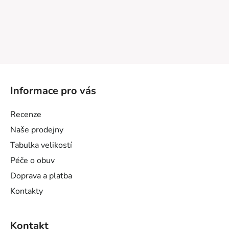
Z
á
Informace pro vás
p
a
Recenze
t
Naše prodejny
í
Tabulka velikostí
Péče o obuv
Doprava a platba
Kontakty
Kontakt