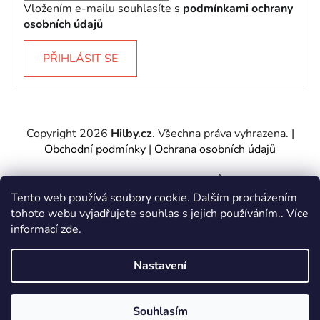
Vložením e-mailu souhlasíte s
podmínkami ochrany
osobních údajů
PŘIHLÁSIT SE
Copyright 2026
Hilby.cz
. Všechna práva vyhrazena.
|
Obchodní podmínky
|
Ochrana osobních údajů
Provozovatel e-shopu: Hilby CZ s.r.o., IČ: 27467317, se
sídlem Soukenická 2082/7,11000 Praha 1 – Nové
Tento web používá soubory cookie. Dalším procházením
Město.
tohoto webu vyjadřujete souhlas s jejich používáním.. Více
Společnost je zapsána u Městského soudu v Praze -
informací
zde
.
oddíl C, vložka 197085.
Nastavení
Vytvořil Shoptet
&
PekneWeby
Souhlasím