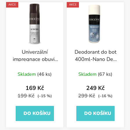
AKCE
AKCE
Univerzální
Deodorant do bot
impregnace obuvi-
400ml-Nano Deo
Antiacqua Premium
Silver-55/54/400
Průměrné
55/58/250ML
Skladem
(46 ks)
Skladem
(67 ks)
hodnocení
neutrální
produktu
169 Kč
249 Kč
je
199 Kč
299 Kč
(–15 %)
(–16 %)
5,0
z
DO KOŠÍKU
DO KOŠÍKU
5
hvězdiček.