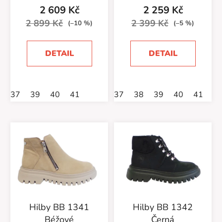
2 609 Kč
2 259 Kč
2 899 Kč
2 399 Kč
(–10 %)
(–5 %)
DETAIL
DETAIL
37
39
40
41
37
38
39
40
41
Hilby BB 1341
Hilby BB 1342
Béžové
Černá