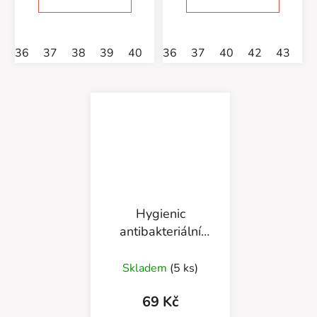
36
37
38
39
40
42
36
43
37
44
40
45
42
46
43
4
Hygienic
antibakteriální
vložka 665/29
Skladem
(5 ks)
69 Kč