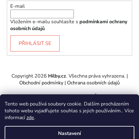
E-mail
Vložením e-mailu souhlasíte s
podmínkami ochrany
osobních údajů
PŘIHLÁSIT SE
Copyright 2026
Hilby.cz
. Všechna práva vyhrazena.
|
Obchodní podmínky
|
Ochrana osobních údajů
Provozovatel e-shopu: Hilby CZ s.r.o., IČ: 27467317, se
sídlem Soukenická 2082/7,11000 Praha 1 – Nové
Tento web používá soubory cookie. Dalším procházením
Město.
tohoto webu vyjadřujete souhlas s jejich používáním.. Více
Společnost je zapsána u Městského soudu v Praze -
informací
zde
.
oddíl C, vložka 197085.
Nastavení