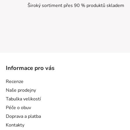
Široký sortiment přes 90 % produktů skladem
Z
á
Informace pro vás
p
a
Recenze
t
Naše prodejny
í
Tabulka velikostí
Péče o obuv
Doprava a platba
Kontakty