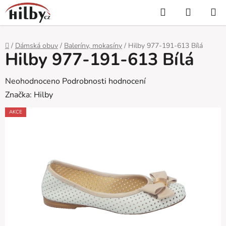
Přejít
Hledat
NÁKUP
na
KOŠÍK
obsah
Domů
/
Dámská obuv
/
Baleríny, mokasíny
/
Hilby 977-191-613 Bílá
Hilby 977-191-613 Bílá
Průměrné
Neohodnoceno
Podrobnosti hodnocení
hodnocení
Značka:
Hilby
produktu
AKCE
je
0,0
z
5
hvězdiček.