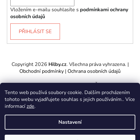
Vložením e-mailu souhlasíte s
podmínkami ochrany
osobních údajů
PŘIHLÁSIT SE
Copyright 2026
Hilby.cz
. Všechna práva vyhrazena.
|
Obchodní podmínky
|
Ochrana osobních údajů
Provozovatel e-shopu: Hilby CZ s.r.o., IČ: 27467317, se
sídlem Soukenická 2082/7,11000 Praha 1 – Nové
Tento web používá soubory cookie. Dalším procházením
Město.
tohoto webu vyjadřujete souhlas s jejich používáním.. Více
Společnost je zapsána u Městského soudu v Praze -
informací
zde
.
oddíl C, vložka 197085.
Nastavení
Vytvořil Shoptet
&
PekneWeby