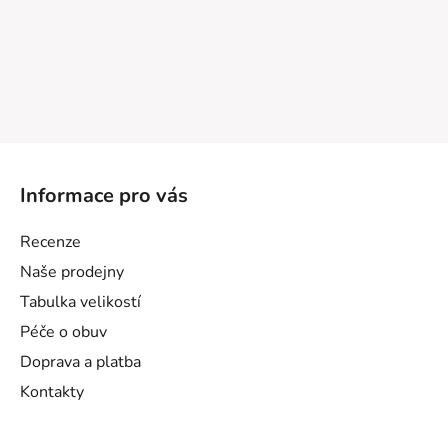
Z
á
Informace pro vás
p
a
Recenze
t
Naše prodejny
í
Tabulka velikostí
Péče o obuv
Doprava a platba
Kontakty