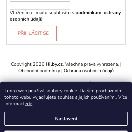
Vložením e-mailu souhlasíte s
podmínkami ochrany
osobních údajů
PŘIHLÁSIT SE
Copyright 2026
Hilby.cz
. Všechna práva vyhrazena.
|
Obchodní podmínky
|
Ochrana osobních údajů
Provozovatel e-shopu: Hilby CZ s.r.o., IČ: 27467317, se
sídlem Soukenická 2082/7,11000 Praha 1 – Nové
Tento web používá soubory cookie. Dalším procházením
Město.
tohoto webu vyjadřujete souhlas s jejich používáním.. Více
Společnost je zapsána u Městského soudu v Praze -
informací
zde
.
oddíl C, vložka 197085.
Nastavení
Vytvořil Shoptet
&
PekneWeby