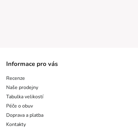
Z
á
Informace pro vás
p
a
Recenze
t
Naše prodejny
í
Tabulka velikostí
Péče o obuv
Doprava a platba
Kontakty