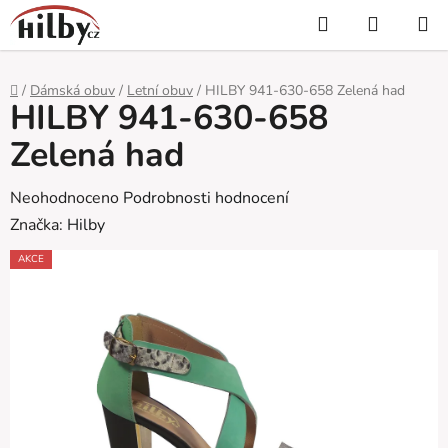
Přejít
Hledat
NÁKUP
na
KOŠÍK
obsah
Domů
/
Dámská obuv
/
Letní obuv
/
HILBY 941-630-658 Zelená had
HILBY 941-630-658
Zelená had
Průměrné
Neohodnoceno
Podrobnosti hodnocení
hodnocení
Značka:
Hilby
produktu
AKCE
je
0,0
z
5
hvězdiček.