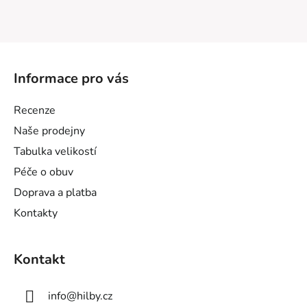
Z
á
Informace pro vás
p
a
Recenze
t
Naše prodejny
í
Tabulka velikostí
Péče o obuv
Doprava a platba
Kontakty
Kontakt
info
@
hilby.cz