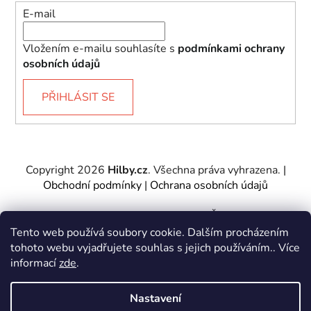
E-mail
Vložením e-mailu souhlasíte s
podmínkami ochrany
osobních údajů
PŘIHLÁSIT SE
Copyright 2026
Hilby.cz
. Všechna práva vyhrazena.
|
Obchodní podmínky
|
Ochrana osobních údajů
Provozovatel e-shopu: Hilby CZ s.r.o., IČ: 27467317, se
sídlem Soukenická 2082/7,11000 Praha 1 – Nové
Tento web používá soubory cookie. Dalším procházením
Město.
tohoto webu vyjadřujete souhlas s jejich používáním.. Více
Společnost je zapsána u Městského soudu v Praze -
informací
zde
.
oddíl C, vložka 197085.
Nastavení