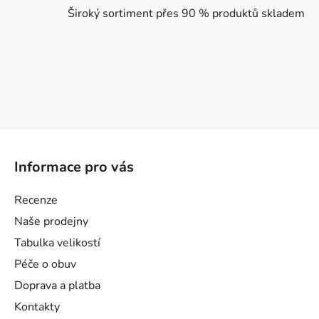
Široký sortiment přes 90 % produktů skladem
Z
á
Informace pro vás
p
a
Recenze
t
Naše prodejny
í
Tabulka velikostí
Péče o obuv
Doprava a platba
Kontakty