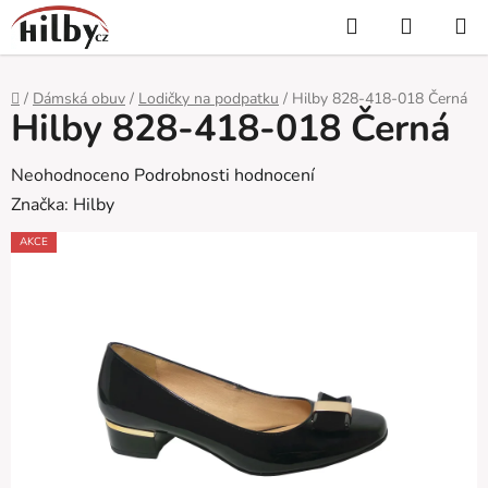
Přejít
Hledat
NÁKUP
na
KOŠÍK
obsah
Domů
/
Dámská obuv
/
Lodičky na podpatku
/
Hilby 828-418-018 Černá
Hilby 828-418-018 Černá
Průměrné
Neohodnoceno
Podrobnosti hodnocení
hodnocení
Značka:
Hilby
produktu
AKCE
je
0,0
z
5
hvězdiček.