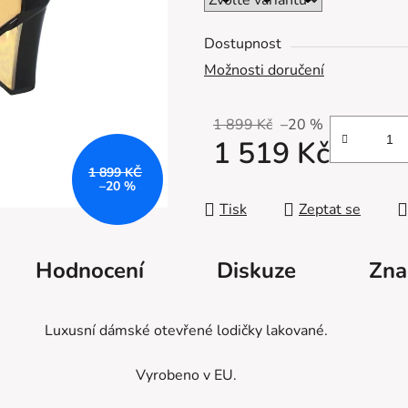
z
5
Dostupnost
hvězdiček.
Možnosti doručení
1 899 Kč
–20 %
1 519 Kč
1 899 KČ
Měrná cena:
–20 %
Tisk
Zeptat se
Hodnocení
Diskuze
Zna
Luxusní dámské otevřené lodičky lakované.
Vyrobeno v EU.