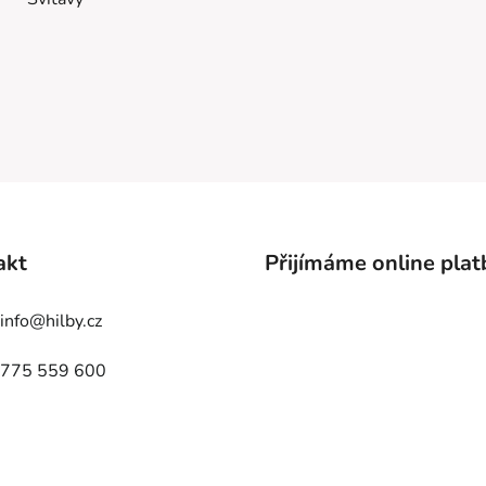
akt
Přijímáme online plat
info
@
hilby.cz
775 559 600