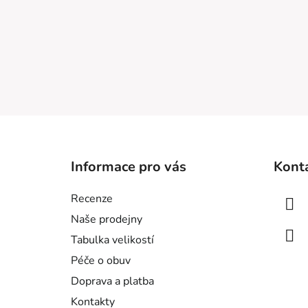
Z
á
Informace pro vás
Kont
p
a
Recenze
t
Naše prodejny
í
Tabulka velikostí
Péče o obuv
Doprava a platba
Kontakty