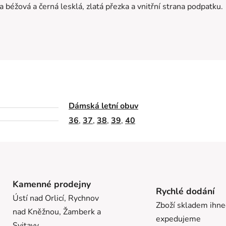
a béžová a černá lesklá, zlatá přezka a vnitřní strana podpatku.
Dámská letní obuv
36
,
37
,
38
,
39
,
40
Kamenné prodejny
Rychlé dodání
Ústí nad Orlicí, Rychnov
Zboží skladem ihn
nad Kněžnou, Žamberk a
expedujeme
Svitavy