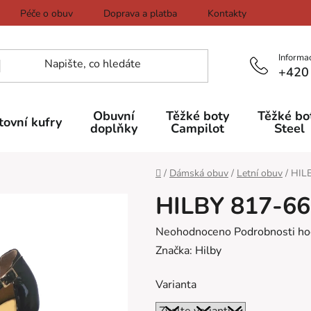
Péče o obuv
Doprava a platba
Kontakty
Informa
+420
Obuvní
Těžké boty
Těžké bo
tovní kufry
doplňky
Campilot
Steel
Domů
/
Dámská obuv
/
Letní obuv
/
HILB
HILBY 817-66
Průměrné
Neohodnoceno
Podrobnosti ho
hodnocení
Značka:
Hilby
produktu
Varianta
je
0,0