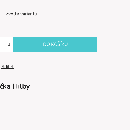
Zvolte variantu
DO KOŠÍKU
Sdílet
čka
Hilby