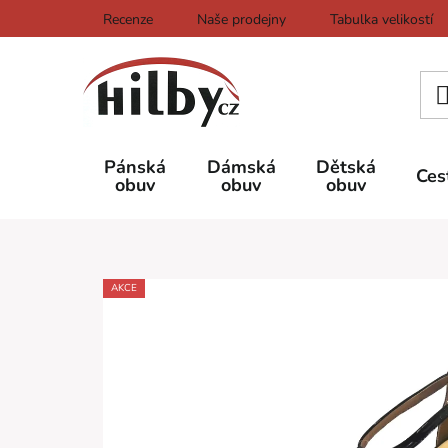
Přejít
Recenze
Naše prodejny
Tabulka velikostí
na
obsah
Pánská
Dámská
Dětská
Ces
obuv
obuv
obuv
AKCE