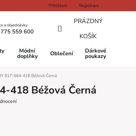
Přihlášení
Registrace
PRÁZDNÝ
ce a objednávky
 775 559 600
NÁKUPNÍ
KOŠÍK
KOŠÍK
ty
Módní
Dárkové
Oblečení
doplňky
poukazy
Y 817-664-418 Béžová Černá
4-418 Béžová Černá
dnocení