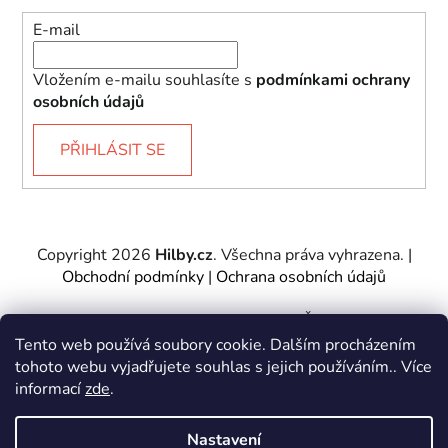
E-mail
Vložením e-mailu souhlasíte s
podmínkami ochrany
osobních údajů
PŘIHLÁSIT SE
Copyright 2026
Hilby.cz
. Všechna práva vyhrazena.
|
Obchodní podmínky
|
Ochrana osobních údajů
Provozovatel e-shopu: Hilby CZ s.r.o., IČ: 27467317, se
sídlem Soukenická 2082/7,11000 Praha 1 – Nové
Tento web používá soubory cookie. Dalším procházením
Město.
tohoto webu vyjadřujete souhlas s jejich používáním.. Více
Společnost je zapsána u Městského soudu v Praze -
informací
zde
.
oddíl C, vložka 197085.
Nastavení