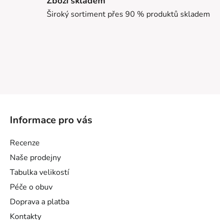
Zboží skladem
Široký sortiment přes 90 % produktů skladem
Z
á
Informace pro vás
p
a
Recenze
t
Naše prodejny
í
Tabulka velikostí
Péče o obuv
Doprava a platba
Kontakty