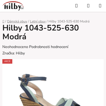
Přejít
Hledat
NÁKUP
na
KOŠÍK
obsah
Domů
/
Dámská obuv
/
Letní obuv
/
Hilby 1043-525-630 Modrá
Hilby 1043-525-630
Modrá
Průměrné
Neohodnoceno
Podrobnosti hodnocení
hodnocení
Značka:
Hilby
produktu
AKCE
je
0,0
z
5
hvězdiček.